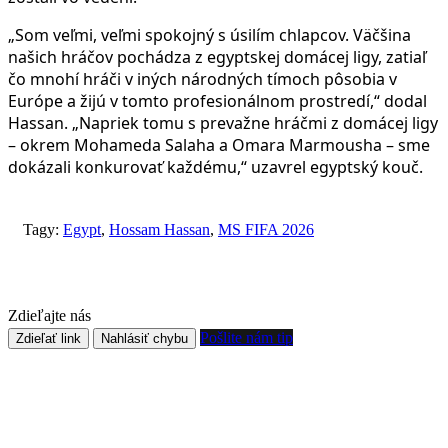
„Som veľmi, veľmi spokojný s úsilím chlapcov. Väčšina
našich hráčov pochádza z egyptskej domácej ligy, zatiaľ
čo mnohí hráči v iných národných tímoch pôsobia v
Európe a žijú v tomto profesionálnom prostredí,“ dodal
Hassan. „Napriek tomu s prevažne hráčmi z domácej ligy
– okrem Mohameda Salaha a Omara Marmousha – sme
dokázali konkurovať každému,“ uzavrel egyptský kouč.
Tagy:
Egypt
,
Hossam Hassan
,
MS FIFA 2026
Zdieľajte nás
Pošlite nám tip
Zdieľať link
Nahlásiť chybu