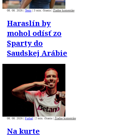
08. 08. 2026
|
Tenis
|
3 min. čítania
|
Žiadne komentáre
Haraslín by
mohol odísť zo
Sparty do
Saudskej Arábie
08. 08. 2026
|
Futbal
|
2 min. čítania
|
Žiadne komentáre
Na kurte