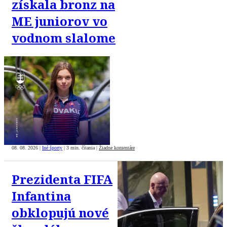
získala bronz na
ME juniorov vo
vodnom slalome
08. 08. 2026
|
Iné športy
|
3 min. čítania
|
Žiadne komentáre
Prezidenta FIFA
Infantina
obklopujú nové