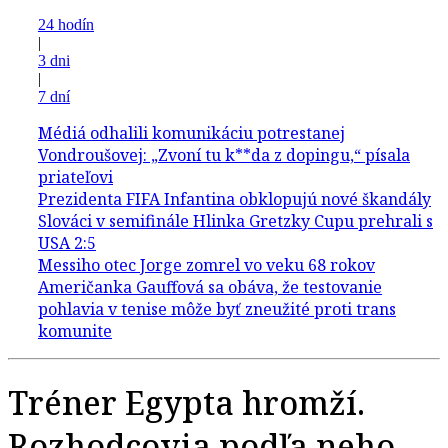
24 hodín
|
3 dni
|
7 dní
Tréner Egypta hromží.
Rozhodcovia podľa neho