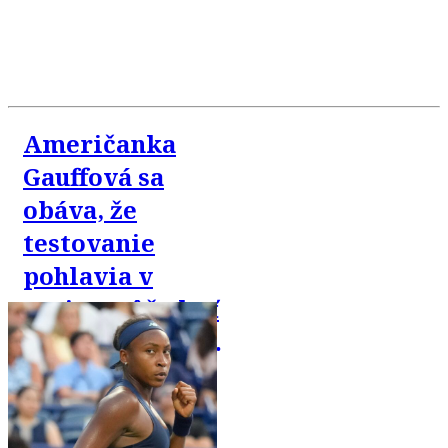
Američanka
Gauffová sa
obáva, že
testovanie
pohlavia v
tenise môže byť
zneužité proti
trans komunite