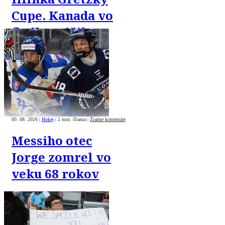
Cupe. Kanada vo
finále zničila
USA 8:1
09. 08. 2026
|
Hokej
|
2 min. čítania
|
Žiadne komentáre
Messiho otec
Jorge zomrel vo
veku 68 rokov