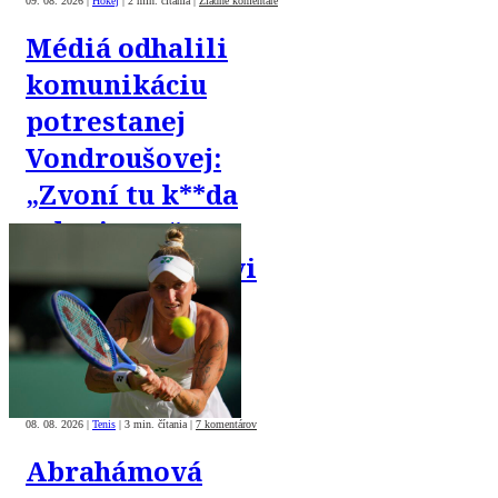
09. 08. 2026
|
Hokej
|
2 min. čítania
|
Žiadne komentáre
Médiá odhalili
komunikáciu
potrestanej
Vondroušovej:
„Zvoní tu k**da
z dopingu,“
písala priateľovi
08. 08. 2026
|
Tenis
|
3 min. čítania
|
7 komentárov
Abrahámová