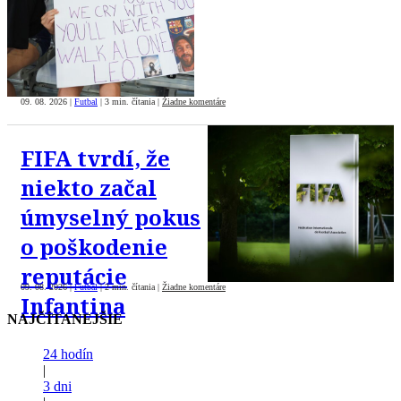
09. 08. 2026
|
Futbal
|
3 min. čítania
|
Žiadne komentáre
FIFA tvrdí, že
niekto začal
úmyselný pokus
o poškodenie
reputácie
09. 08. 2026
|
Futbal
|
2 min. čítania
|
Žiadne komentáre
Infantina
NAJČÍTANEJŠIE
24 hodín
|
3 dni