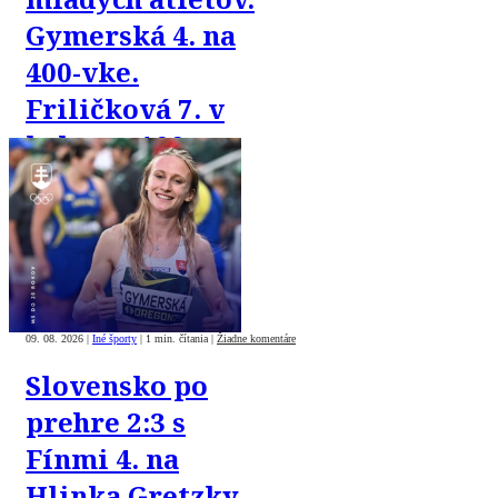
Gymerská 4. na
400-vke.
Friličková 7. v
behu na 100 m
cez prekážky.
Švaňová 9. v
skoku do diaľky
09. 08. 2026
|
Iné športy
|
1 min. čítania
|
Žiadne komentáre
Slovensko po
prehre 2:3 s
Fínmi 4. na
Hlinka Gretzky