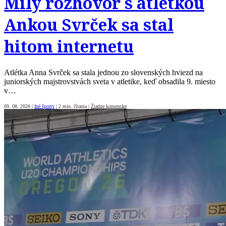
Milý rozhovor s atlétkou
Ankou Svrček sa stal
hitom internetu
Atlétka Anna Svrček sa stala jednou zo slovenských hviezd na
juniorských majstrovstvách sveta v atletike, keď obsadila 9. miesto
v…
09. 08. 2026
|
Iné športy
|
2 min. čítania
|
Žiadne komentáre