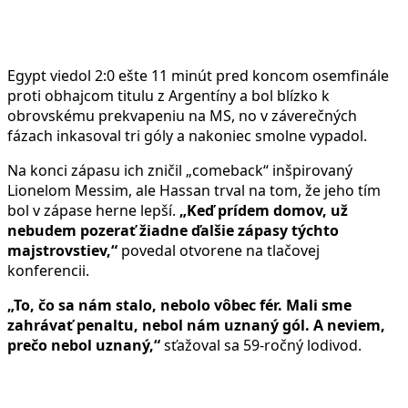
Egypt viedol 2:0 ešte 11 minút pred koncom osemfinále
proti obhajcom titulu z Argentíny a bol blízko k
obrovskému prekvapeniu na MS, no v záverečných
fázach inkasoval tri góly a nakoniec smolne vypadol.
Na konci zápasu ich zničil „comeback“ inšpirovaný
Lionelom Messim, ale Hassan trval na tom, že jeho tím
bol v zápase herne lepší.
„Keď prídem domov, už
nebudem pozerať žiadne ďalšie zápasy týchto
majstrovstiev,“
povedal otvorene na tlačovej
konferencii.
„To, čo sa nám stalo, nebolo vôbec fér. Mali sme
zahrávať penaltu, nebol nám uznaný gól. A neviem,
prečo nebol uznaný,“
sťažoval sa 59-ročný lodivod.