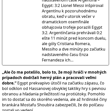
nadstavenom čase Argentína –
Egypt: 3:2 Lionel Messi inšpiroval
Argentínu k pozoruhodnému
obratu, keď v utorok večer v
dramatickom osemfinále
obhajcovia trofeje porazili Egypt
3:2. Argentínčania prehrávali 0:2
ešte 11 minút pred koncom duelu,
ale góly Cristiana Romera,
Messiho a dve minúty po začiatku
nadstaveného času Enza
Fernandeza ich…
„Ale čo ma potešilo, bolo to, že moji hráči v mnohých
prípadoch dodržali herný plán a pracovali veľmi
dobre.“
Egypt prekvapivo útočil na začiatku zápasu, čo
bol odklon od Hassanovej obvyklej taktiky hry s pevnou
obranou a hľadania príležitostí na protiútoky. Pomohlo
im to dostať sa do skorého vedenia, ale až hrdinské činy
brankára Mostafu Shoubira zabezpečili, že do polčasu
zostali vo vedení.