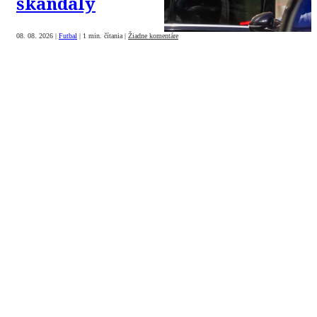
škandály
08. 08. 2026
|
Futbal
|
1 min. čítania
|
Žiadne komentáre