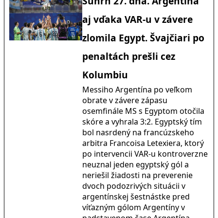
Súhrn 27. dňa. Argentína
aj vďaka VAR-u v závere
zlomila Egypt. Švajčiari po
penaltách prešli cez
Kolumbiu
Messiho Argentína po veľkom
obrate v závere zápasu
osemfinále MS s Egyptom otočila
skóre a vyhrala 3:2. Egyptský tím
bol nasrdený na francúzskeho
arbitra Francoisa Letexiera, ktorý
po intervencii VAR-u kontroverzne
neuznal jeden egyptský gól a
neriešil žiadosti na preverenie
dvoch podozrivých situácii v
argentínskej šestnástke pred
víťazným gólom Argentíny v