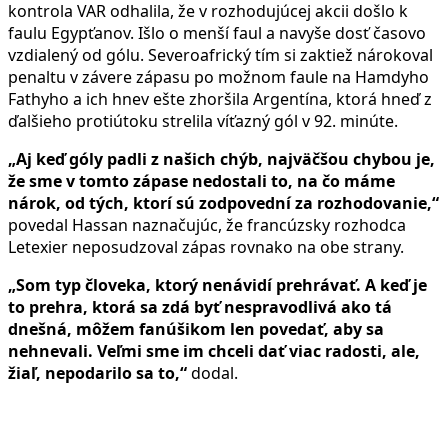
kontrola VAR odhalila, že v rozhodujúcej akcii došlo k
faulu Egypťanov. Išlo o menší faul a navyše dosť časovo
vzdialený od gólu. Severoafrický tím si zaktiež nárokoval
penaltu v závere zápasu po možnom faule na Hamdyho
Fathyho a ich hnev ešte zhoršila Argentína, ktorá hneď z
ďalšieho protiútoku strelila víťazný gól v 92. minúte.
„Aj keď góly padli z našich chýb, najväčšou chybou je,
že sme v tomto zápase nedostali to, na čo máme
nárok, od tých, ktorí sú zodpovední za rozhodovanie,“
povedal Hassan naznačujúc, že francúzsky rozhodca
Letexier neposudzoval zápas rovnako na obe strany.
„Som typ človeka, ktorý nenávidí prehrávať. A keď je
to prehra, ktorá sa zdá byť nespravodlivá ako tá
dnešná, môžem fanúšikom len povedať, aby sa
nehnevali. Veľmi sme im chceli dať viac radosti, ale,
žiaľ, nepodarilo sa to,“
dodal.