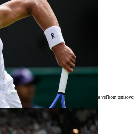
ariéru v Cincinnati
msové opäť spojili sily a predstavia sa vo štvorhre na veľkom teniso