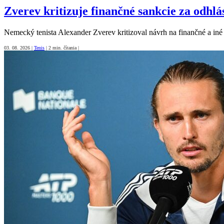
Zverev kritizuje finančné sankcie za odhlá
Nemecký tenista Alexander Zverev kritizoval návrh na finančné a iné
03. 08. 2026
|
Tenis
|
2 min. čítania
|
Oddýchnutá Sabalenková má veľké očakáva