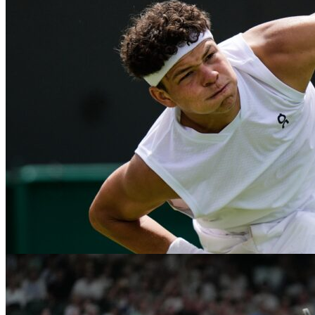
Serena a Venus obnovia spoločnú deblovú k
Štyri roky po poslednom spoločnom súťažnom vystúpení sestry Willia
04. 08. 2026
|
Tenis
|
2 min. čítania
|