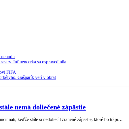
 stále nemá doliečené zápästie
ncinnati, keďže stále si nedoliečil zranené zápästie, ktoré ho trápi…