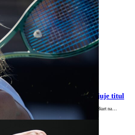
iac zápasov, v Montreale obhajuje titul
čo najviac zápasov a za ideálnu prípravu považuje štart na…