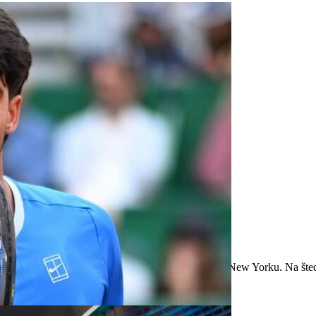
 do 2. kola v Toronte
rečným grandslamovým turnajom sezóny US Open v New Yorku. Na šte