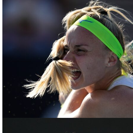
Shelton chce pred US Open odohrať čo najv
Americký tenista Ben Shelton chce pred štartom US Open absolvovať 
04. 08. 2026
|
Tenis
|
2 min. čítania
|