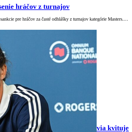
senie hráčov z turnajov
 sankcie pre hráčov za časté odhlášky z turnajov kategórie Masters.…
nia pred US Open. Testy pohlavia kvituje