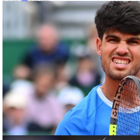
Šramková v príprave na US Open postúpila
Slovenská tenistka Rebecca Šramková má solídnu formu pred záve
dotovanom…
04. 08. 2026
|
Tenis
|
2 min. čítania
|