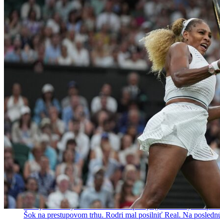
NAJČÍTANEJŠIE
24 hodín
|
3 dni
|
7 dní