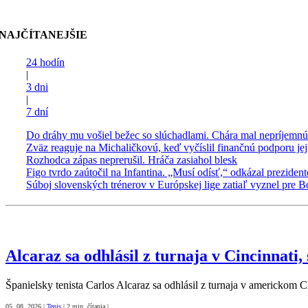
NAJČÍTANEJŠIE
24 hodín
|
3 dni
|
7 dní
Alcaraz sa odhlásil z turnaja v Cincinnati,
Španielsky tenista Carlos Alcaraz sa odhlásil z turnaja v americkom Ci
05. 08. 2026
|
Tenis
|
2 min. čítania
|