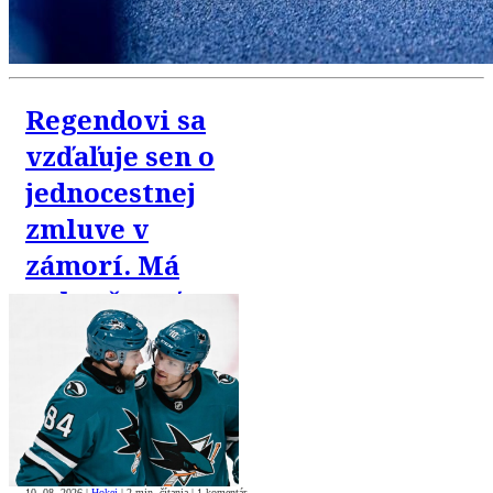
Regendovi sa
vzďaľuje sen o
jednocestnej
zmluve v
zámorí. Má
pokračovať v
Česku alebo v
Rusku
10. 08. 2026
|
Hokej
|
2 min. čítania
|
1 komentár