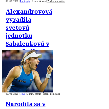
09. 08. 2026
|
Iné športy
|
2 min. čítania
|
Žiadne komentáre
Alexandrovová
vyradila
svetovú
jednotku
Sabalenkovú v
osemfinále
turnaja v
Toronte
09. 08. 2026
|
Tenis
|
3 min. čítania
|
Žiadne komentáre
Narodila sa v