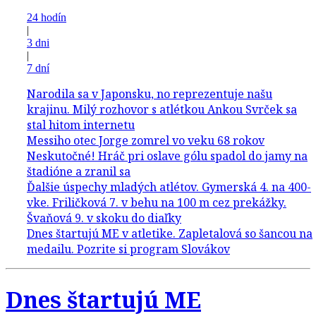
24 hodín
|
3 dni
|
7 dní
Dnes štartujú ME