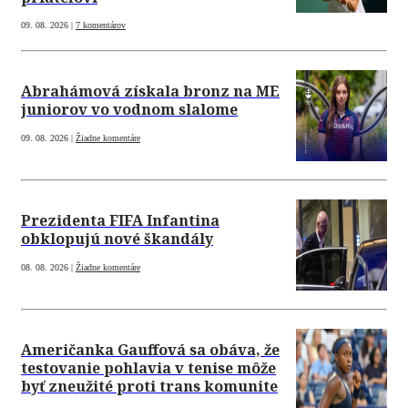
09. 08. 2026 |
7 komentárov
Abrahámová získala bronz na ME
juniorov vo vodnom slalome
09. 08. 2026 |
Žiadne komentáre
Prezidenta FIFA Infantina
obklopujú nové škandály
08. 08. 2026 |
Žiadne komentáre
Američanka Gauffová sa obáva, že
testovanie pohlavia v tenise môže
byť zneužité proti trans komunite