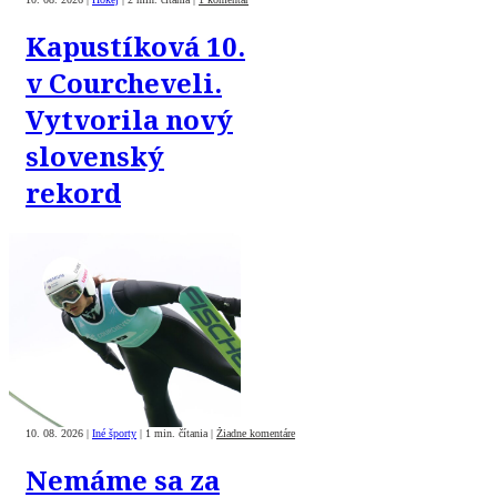
Kapustíková 10.
v Courcheveli.
Vytvorila nový
slovenský
rekord
10. 08. 2026
|
Iné športy
|
1 min. čítania
|
Žiadne komentáre
Nemáme sa za