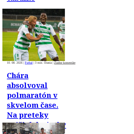
10. 08. 2026
|
Futbal
|
3 min. čítania
|
Žiadne komentáre
Chára
absolvoval
polmaratón v
skvelom čase.
Na preteky
prišiel desiatky