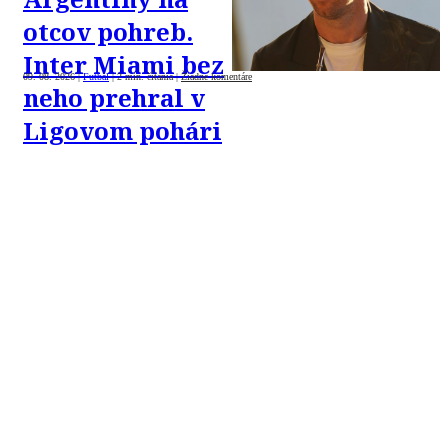
otcov pohreb.
Inter Miami bez
09. 08. 2026
|
Futbal
|
2 min. čítania
|
Žiadne komentáre
neho prehral v
Ligovom pohári