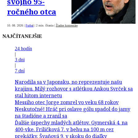
svojho 95-
ročného otca
10. 08. 2026
|
Futbal
|
2 min. čítania
|
Žiadne komentáre
NAJČÍTANEJŠIE
24 hodín
|
3 dni
|
7 dní