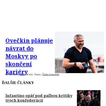
Ovečkin plánuje
návrat do
Moskvy po
skončení
kariéry
09. 08. 2026
|
Hokej
|
2 min. čítania
|
Žiadne komentáre
ĎALŠIE ČLÁNKY
Infantino opäť pod paľbou kritiky
troch konfederácií