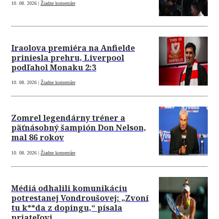
10. 08. 2026 |
Žiadne komentáre
Iraolova premiéra na Anfielde
priniesla prehru, Liverpool
podľahol Monaku 2:3
10. 08. 2026 |
Žiadne komentáre
Zomrel legendárny tréner a
päťnásobný šampión Don Nelson,
mal 86 rokov
10. 08. 2026 |
Žiadne komentáre
Médiá odhalili komunikáciu
potrestanej Vondroušovej: „Zvoní
tu k**da z dopingu,“ písala
priateľovi