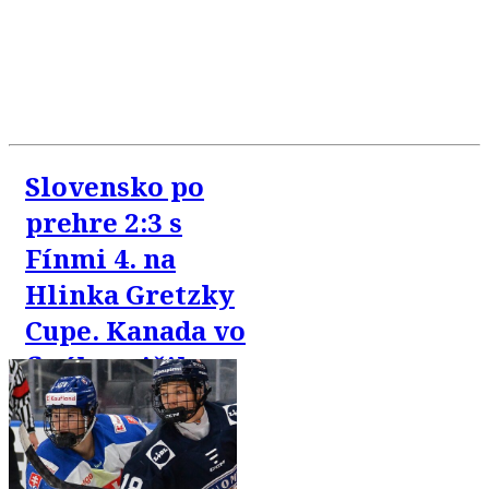
Slovensko po
prehre 2:3 s
Fínmi 4. na
Hlinka Gretzky
Cupe. Kanada vo
finále zničila
USA 8:1