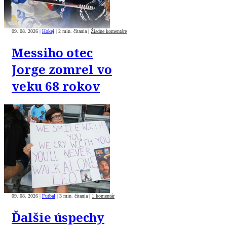
09. 08. 2026
|
Hokej
|
2 min. čítania
|
Žiadne komentáre
Messiho otec
Jorge zomrel vo
veku 68 rokov
09. 08. 2026
|
Futbal
|
3 min. čítania
|
1 komentár
Ďalšie úspechy