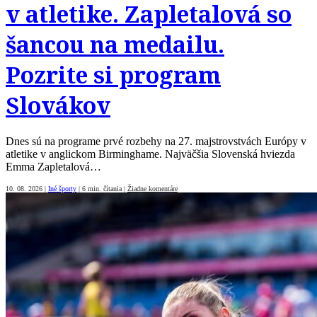
v atletike. Zapletalová so
šancou na medailu.
Pozrite si program
Slovákov
Dnes sú na programe prvé rozbehy na 27. majstrovstvách Európy v
atletike v anglickom Birminghame. Najväčšia Slovenská hviezda
Emma Zapletalová…
10. 08. 2026
|
Iné športy
|
6 min. čítania
|
Žiadne komentáre