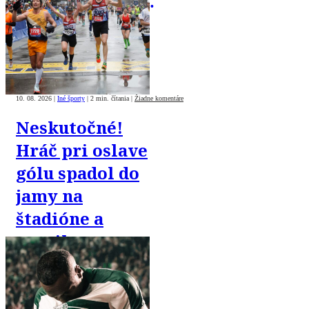
kilometrov na
bicykli
10. 08. 2026
|
Iné športy
|
2 min. čítania
|
Žiadne komentáre
Neskutočné!
Hráč pri oslave
gólu spadol do
jamy na
štadióne a
zranil sa