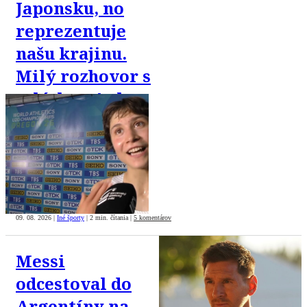
Japonsku, no
reprezentuje
našu krajinu.
Milý rozhovor s
atlétkou Ankou
Svrček sa stal
hitom internetu
09. 08. 2026
|
Iné športy
|
2 min. čítania
|
5 komentárov
Messi
odcestoval do
Argentíny na