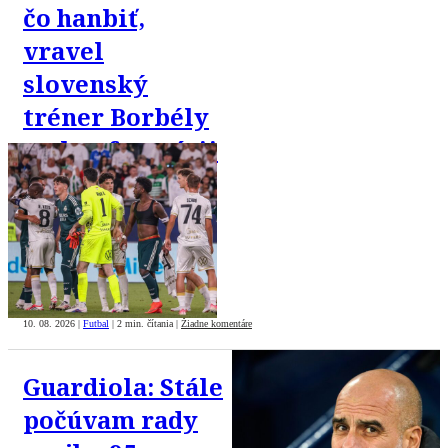
čo hanbiť,
vravel
slovenský
tréner Borbély
po konfrontácii
s Realom
Madrid
10. 08. 2026
|
Futbal
|
2 min. čítania
|
Žiadne komentáre
Guardiola: Stále
počúvam rady