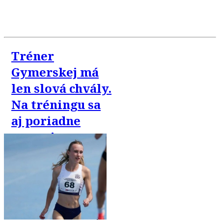
Tréner
Gymerskej má
len slová chvály.
Na tréningu sa
aj poriadne
nasmejeme,
vraví Kotala