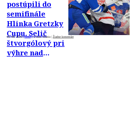
postúpili do
semifinále
Hlinka Gretzky
Cupu. Selič
06. 08. 2026
|
Hokej
|
2 min. čítania
|
Žiadne komentáre
štvorgólový pri
výhre nad
Švajčiarmi