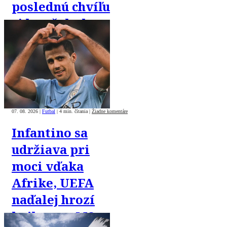
poslednú chvíľu
si ho však chce
„ukradnúť“
Barca
07. 08. 2026
|
Futbal
|
4 min. čítania
|
Žiadne komentáre
Infantino sa
udržiava pri
moci vďaka
Afrike, UEFA
naďalej hrozí
bojkotom MS