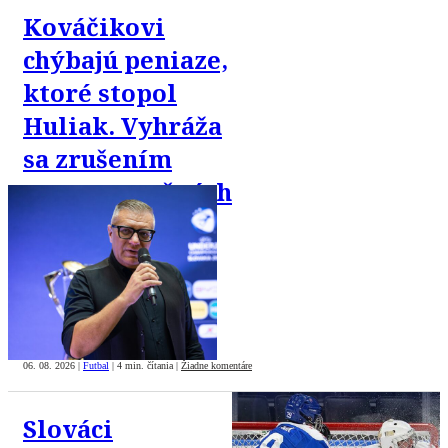
Kováčikovi
chýbajú peniaze,
ktoré stopol
Huliak. Vyhráža
sa zrušením
reprezentačných
zápasov
06. 08. 2026
|
Futbal
|
4 min. čítania
|
Žiadne komentáre
Slováci