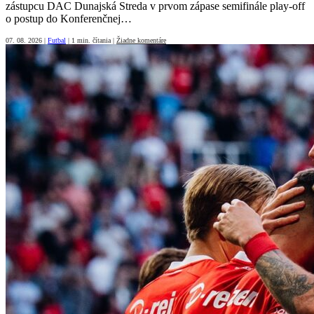
zástupcu DAC Dunajská Streda v prvom zápase semifinále play-off
o postup do Konferenčnej…
07. 08. 2026
|
Futbal
|
1 min. čítania
|
Žiadne komentáre