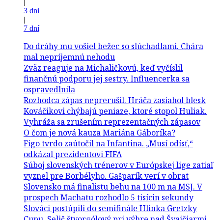
|
3 dni
|
7 dní