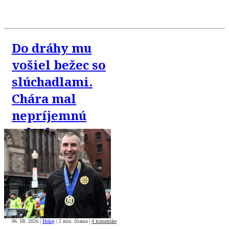
Do dráhy mu
vošiel bežec so
slúchadlami.
Chára mal
nepríjemnú
nehodu
06. 08. 2026
|
Hokej
|
2 min. čítania
|
4 komentáre