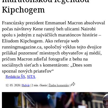
Kipchogem
Francúzsky prezident Emmanuel Macron absolvoval
počas návštevy Kene ranný beh ulicami Nairobi
spolu s jedným z najväčších maratóncov histórie –
Eliudom Kipchogem. Ako referuje web
runningmagazine.ca, spoločný výklus tejto dvojice
prilákal pozornosť miestnych obyvateľov aj médií,
pričom Macron zdieľal fotografie z behu na
sociálnych sieťach s komentárom: „Dnes som
spoznal nových priateľov“
Redakcia ŠS
,
SITA
12. 05. 2026
|
Bulvár
|
2 min. čítania
|
Žiadne komentáre
|