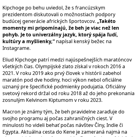
Kipchoge po behu uviedol, že s francúzskym
prezidentom diskutovali o možnostiach podpory
budúcej generácie afrických športovcov.
„Takéto
momenty mi pripomínajú, že beh je viac než len
pohyb. Je to univerzálny jazyk, ktorý spája ľudí,
kultúry a myšlienky,“
napísal kenský bežec na
Instagrame.
Eliud Kipchoge patrí medzi najúspešnejších maratóncov
všetkých čias. Olympijské zlato získal v rokoch 2016 a
2021. V roku 2019 ako prvý človek v histórii zabehol
maratón pod dve hodiny, hoci výkon nebol oficiálne
uznaný pre špecifické podmienky podujatia. Oficiálny
svetový rekord držal od roku 2018 až do jeho prekonania
zosnulým Kelvinom Kiptumom v roku 2023.
Macron je známy tým, že beh pravidelne zaraďuje do
svojho programu aj počas zahraničných ciest. V
minulosti ho videli behať počas návštev Číny, Indie či
Egypta. Aktuálna cesta do Kene je zameraná najmä na