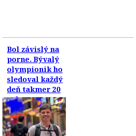
Bol závislý na
porne. Bývalý
olympionik ho
sledoval každý
deň takmer 20
rokov