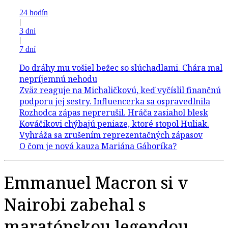
24 hodín
|
3 dni
|
7 dní
Emmanuel Macron si v
Nairobi zabehal s
maratónskou legendou