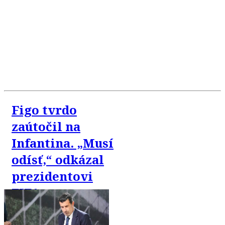
Figo tvrdo
zaútočil na
Infantina. „Musí
odísť,“ odkázal
prezidentovi
FIFA