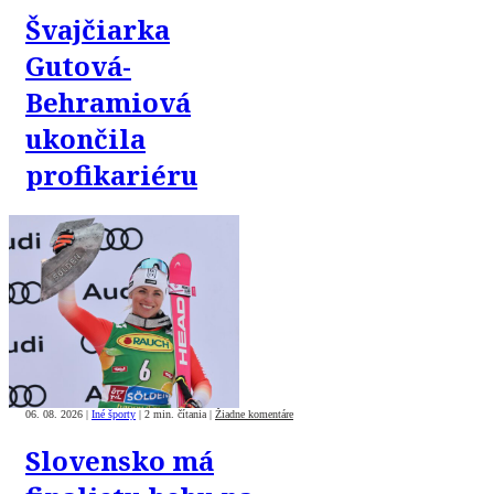
Švajčiarka
Gutová-
Behramiová
ukončila
profikariéru
06. 08. 2026
|
Iné športy
|
2 min. čítania
|
Žiadne komentáre
Slovensko má