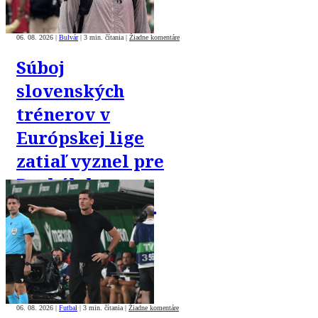
06. 08. 2026
|
Bulvár
|
3 min. čítania
|
Žiadne komentáre
Súboj
slovenských
trénerov v
Európskej lige
zatiaľ vyznel pre
Borbélyho.
Gašparík verí v
obrat
06. 08. 2026
|
Futbal
|
3 min. čítania
|
Žiadne komentáre