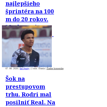
najlepšieho
šprintéra na 100
m do 20 rokov.
Machata si vo
finále vyrovnal
osobný rekord
07. 08. 2026
|
Iné športy
|
2 min. čítania
|
Žiadne komentáre
Šok na
prestupovom
trhu. Rodri mal
posilniť Real. Na