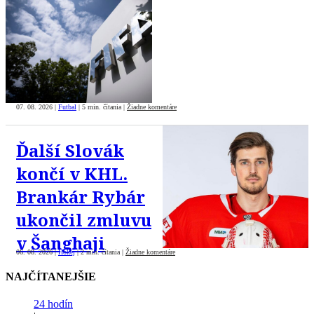
07. 08. 2026
|
Futbal
|
5 min. čítania
|
Žiadne komentáre
Ďalší Slovák
končí v KHL.
Brankár Rybár
ukončil zmluvu
v Šanghaji
06. 08. 2026
|
Hokej
|
2 min. čítania
|
Žiadne komentáre
NAJČÍTANEJŠIE
24 hodín