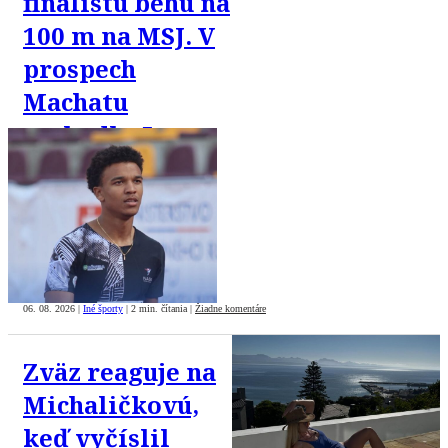
finalistu behu na
100 m na MSJ. V
prospech
Machatu
rozhodlo 5
tisícin sekundy
06. 08. 2026
|
Iné športy
|
2 min. čítania
|
Žiadne komentáre
Zväz reaguje na
Michaličkovú,
keď vyčíslil