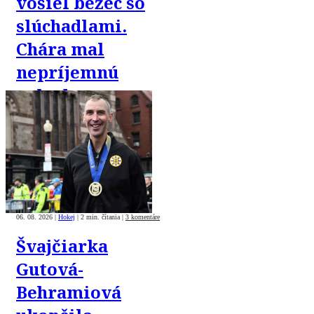
vošiel bežec so
slúchadlami.
Chára mal
nepríjemnú
nehodu
06. 08. 2026
|
Hokej
|
2 min. čítania
|
3 komentáre
Švajčiarka
Gutová-
Behramiová