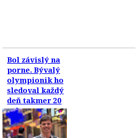
Bol závislý na
porne. Bývalý
olympionik ho
sledoval každý
deň takmer 20
rokov