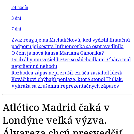
24 hodín
|
3 dni
|
7 dní
Atlético Madrid čaká v
Londýne veľká výzva.
Álvareza chcú presvedčiť,