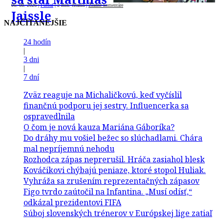
06. 08. 2026
|
Futbal
|
2 min. čítania
|
Žiadne komentáre
Jaissle
NAJČÍTANEJŠIE
24 hodín
|
3 dni
|
7 dní