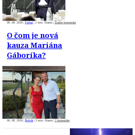
06. 08. 2026
|
Futbal
|
2 min. čítania
|
Žiadne komentáre
O čom je nová
kauza Mariána
Gáboríka?
06. 08. 2026
|
Bulvár
|
3 min. čítania
|
2 komentáre