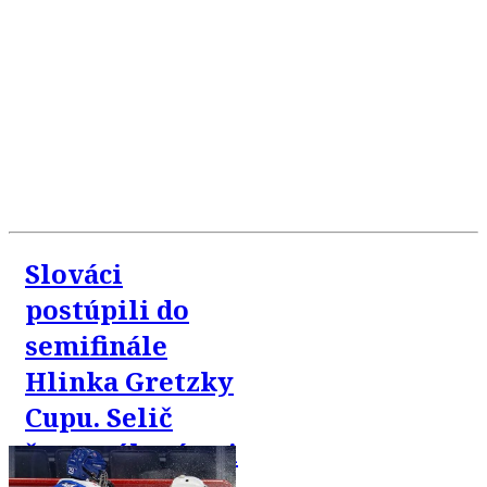
Slováci
postúpili do
semifinále
Hlinka Gretzky
Cupu. Selič
štvorgólový pri