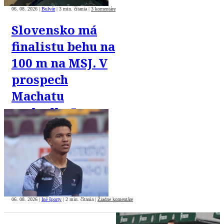
06. 08. 2026
|
Bulvár
|
3 min. čítania
|
3 komentáre
Slovensko má
finalistu behu na
100 m na MSJ. V
prospech
Machatu
rozhodlo 5
tisícin sekundy
06. 08. 2026
|
Iné športy
|
2 min. čítania
|
Žiadne komentáre