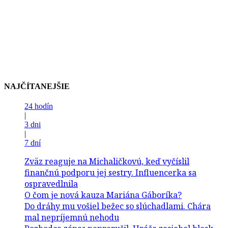
NAJČÍTANEJŠIE
24 hodín
|
3 dni
|
7 dní