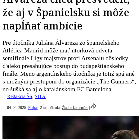
že aj v Španielsku si môže
napĺňať ambície
Pre útočníka Juliána Álvareza zo španielskeho
Atlética Madrid môže mať utorková odveta
semifinále Ligy majstrov proti Arsenalu dôsledky
ďaleko presahujúce postup do budapeštianskeho
finále. Meno argentínskeho útočníka je totiž spájané
s možným prestupom do organizácie „The Gunners“,
no šušká sa aj o katalánskom FC Barcelona
Redakcia ŠS
,
SITA
04. 05. 2026
|
Futbal
|
2 min. čítania
|
Žiadne komentáre
|