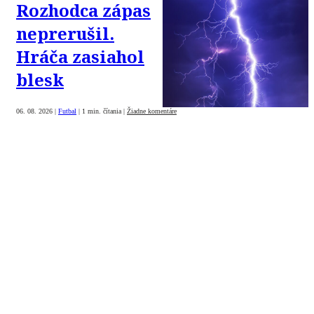
Rozhodca zápas
neprerušil.
Hráča zasiahol
blesk
06. 08. 2026
|
Futbal
|
1 min. čítania
|
Žiadne komentáre