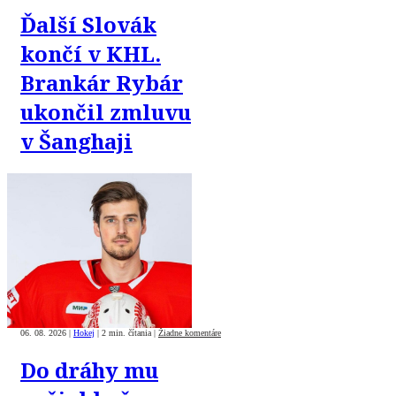
Ďalší Slovák
končí v KHL.
Brankár Rybár
ukončil zmluvu
v Šanghaji
06. 08. 2026
|
Hokej
|
2 min. čítania
|
Žiadne komentáre
Do dráhy mu