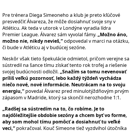
Pre trénera Diega Simeoneho a klub je preto kľúčové
presvedčiť Álvareza, že môže dosiahnuť svoje sny v
Atléticu. Ak teda v utorok v Londýne vyradia lídra
Premier League. Álvarez sám vyvolal fámy.
„Možno áno,
možno nie, nikdy nevieš,“
odpovedal v marci na otázku,
či bude v Atléticu aj v budúcej sezóne.
Neskôr však tieto špekulácie odmietol, pričom verejne sa
sústredil na šance tímu získať tento rok trofej a riešenie
svojej budúcnosti odložil.
„Snažím sa tomu nevenovať
príliš veľkú pozornosť, lebo každý týždeň vychádza
niečo nové, nové informácie. Neutrácam na to svoju
energiu,“
povedal Álvarez pred minulotýždňovým prvým
zápasom v Madride, ktorý sa skončil nerozhodne 1:1.
„Radšej sa sústredím na to, čo robíme. Je to
najdôležitejšie obdobie sezóny a chcem byť vo forme,
aby som mohol tímu pomôcť a dosiahnuť tu veľké
veci,“
pokračoval. Kouč Simeone tiež vyzdvihol útočníka