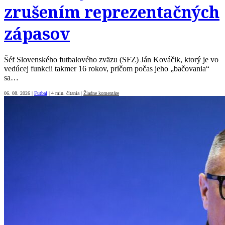
zrušením reprezentačných
zápasov
Šéf Slovenského futbalového zväzu (SFZ) Ján Kováčik, ktorý je vo
vedúcej funkcii takmer 16 rokov, pričom počas jeho „bačovania“
sa…
06. 08. 2026
|
Futbal
|
4 min. čítania
|
Žiadne komentáre