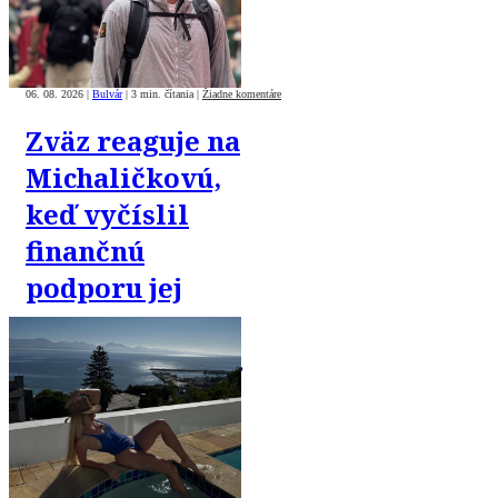
06. 08. 2026
|
Bulvár
|
3 min. čítania
|
Žiadne komentáre
Zväz reaguje na
Michaličkovú,
keď vyčíslil
finančnú
podporu jej
sestry.
Influencerka sa
ospravedlnila