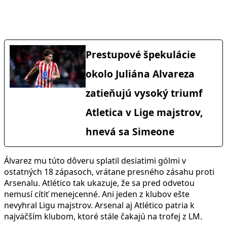
Prestupové špekulácie
okolo Juliána Alvareza
zatieňujú vysoký triumf
Atletica v Lige majstrov,
hnevá sa Simeone
Álvarez mu túto dôveru splatil desiatimi gólmi v
ostatných 18 zápasoch, vrátane presného zásahu proti
Arsenalu. Atlético tak ukazuje, že sa pred odvetou
nemusí cítiť menejcenné. Ani jeden z klubov ešte
nevyhral Ligu majstrov. Arsenal aj Atlético patria k
najväčším klubom, ktoré stále čakajú na trofej z LM.