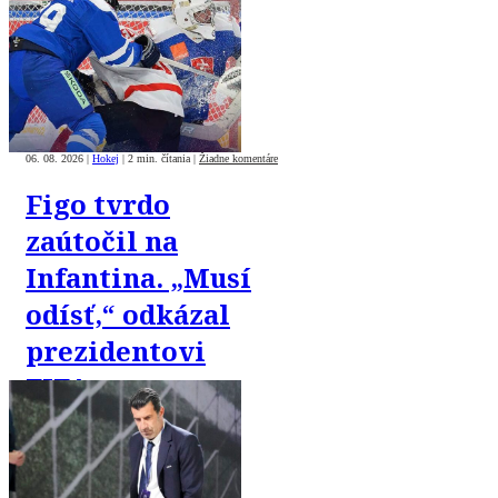
výhre nad
Švajčiarmi
06. 08. 2026
|
Hokej
|
2 min. čítania
|
Žiadne komentáre
Figo tvrdo
zaútočil na
Infantina. „Musí
odísť,“ odkázal
prezidentovi
FIFA