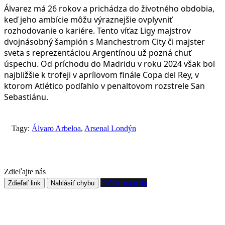
Álvarez má 26 rokov a prichádza do životného obdobia,
keď jeho ambície môžu výraznejšie ovplyvniť
rozhodovanie o kariére. Tento víťaz Ligy majstrov
dvojnásobný šampión s Manchestrom City či majster
sveta s reprezentáciou Argentínou už pozná chuť
úspechu. Od príchodu do Madridu v roku 2024 však bol
najbližšie k trofeji v aprílovom finále Copa del Rey, v
ktorom Atlético podľahlo v penaltovom rozstrele San
Sebastiánu.
Tagy:
Álvaro Arbeloa
,
Arsenal Londýn
Zdieľajte nás
Pošlite nám tip
Zdieľať link
Nahlásiť chybu