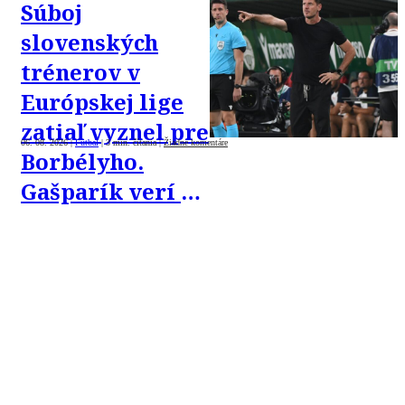
Súboj
slovenských
trénerov v
Európskej lige
zatiaľ vyznel pre
06. 08. 2026
|
Futbal
|
3 min. čítania
|
Žiadne komentáre
Borbélyho.
Gašparík verí v
obrat