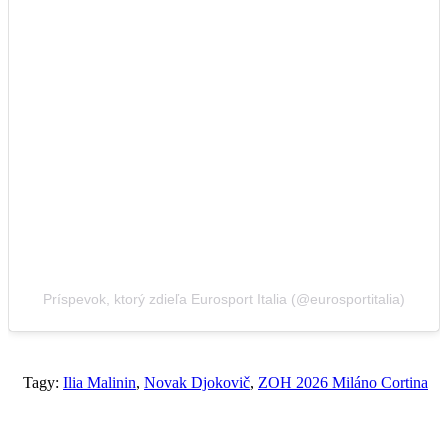
Príspevok, ktorý zdieľa Eurosport Italia (@eurosportitalia)
Tagy:
Ilia Malinin
,
Novak Djokovič
,
ZOH 2026 Miláno Cortina