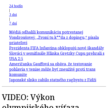
24 hodín
|
3 dni
|
7 dní
VIDEO: Výkon
olympijského víťaza