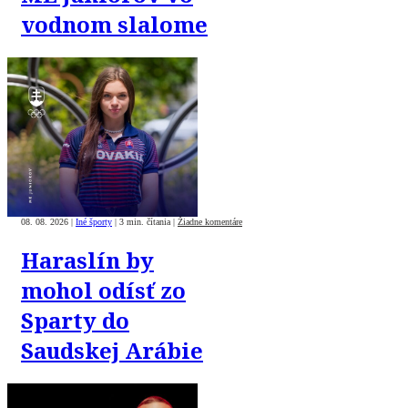
vodnom slalome
08. 08. 2026
|
Iné športy
|
3 min. čítania
|
Žiadne komentáre
Haraslín by
mohol odísť zo
Sparty do
Saudskej Arábie