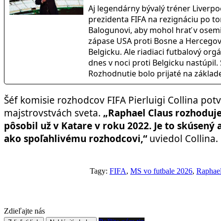
Aj legendárny bývalý tréner Liverp
prezidenta FIFA na rezignáciu po t
Balogunovi, aby mohol hrať v osem
zápase USA proti Bosne a Hercegovi
Belgicku. Ale riadiaci futbalový or
dnes v noci proti Belgicku nastúpil.
Rozhodnutie bolo prijaté na základ
Šéf komisie rozhodcov FIFA Pierluigi Collina pot
majstrovstvách sveta.
„Raphael Claus rozhoduje
pôsobil už v Katare v roku 2022. Je to skúsen
ako spoľahlivému rozhodcovi,“
uviedol Collina.
Tagy:
FIFA
,
MS vo futbale 2026
,
Raphael
Zdieľajte nás