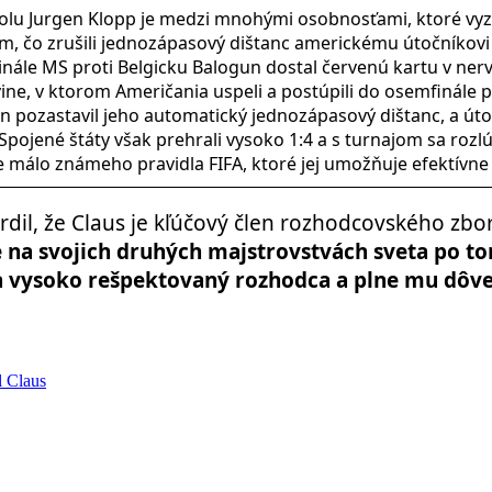
oolu Jurgen Klopp je medzi mnohými osobnosťami, ktoré vyz
om, čo zrušili jednozápasový dištanc americkému útočníkovi 
inále MS proti Belgicku Balogun dostal červenú kartu v ne
ne, v ktorom Američania uspeli a postúpili do osemfinále p
gán pozastavil jeho automatický jednozápasový dištanc, a úto
 Spojené štáty však prehrali vysoko 1:4 a s turnajom sa rozlúč
e málo známeho pravidla FIFA, ktoré jej umožňuje efektívne
vrdil, že Claus je kľúčový člen rozhodcovského zbo
 na svojich druhých majstrovstvách sveta po to
ý a vysoko rešpektovaný rozhodca a plne mu dô
 Claus