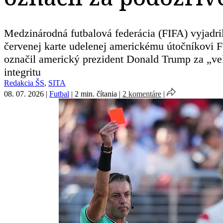
Medzinárodná futbalová federácia (FIFA) vyjadri
červenej karte udelenej americkému útočníkovi Fo
označil americký prezident Donald Trump za „veľ
integritu
Redakcia ŠS
,
SITA
08. 07. 2026
|
Futbal
|
2 min. čítania
|
2 komentáre
|