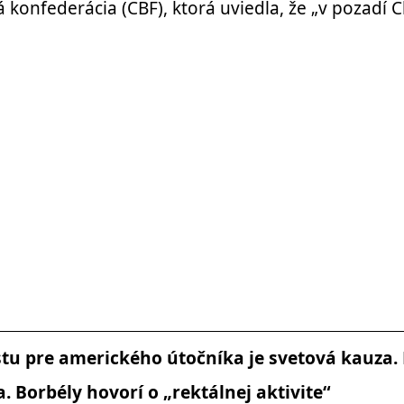
 konfederácia (CBF), ktorá uviedla, že „v pozadí C
tu pre amerického útočníka je svetová kauza.
a. Borbély hovorí o „rektálnej aktivite“