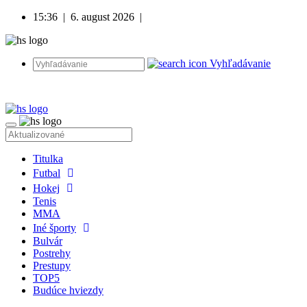
15:36
|
6. august 2026
|
Vyhľadávanie
Titulka
Futbal
Hokej
Tenis
MMA
Iné športy
Bulvár
Postrehy
Prestupy
TOP5
Budúce hviezdy