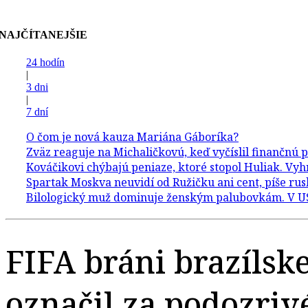
NAJČÍTANEJŠIE
24 hodín
|
3 dni
|
7 dní
FIFA bráni brazíls
označil za podozriv