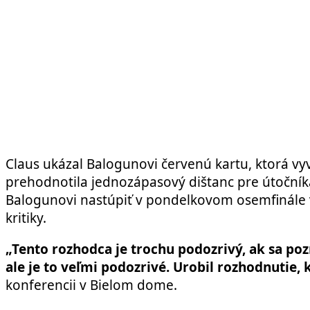
Claus ukázal Balogunovi červenú kartu, ktorá vyv
prehodnotila jednozápasový dištanc pre útočníka
Balogunovi nastúpiť v pondelkovom osemfinále v S
kritiky.
„Tento rozhodca je trochu podozrivý, ak sa po
ale je to veľmi podozrivé. Urobil rozhodnutie
konferencii v Bielom dome.