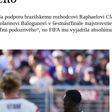
la podporu brazílskemu rozhodcovi Raphaelovi Clau
larinovi Balogunovi v šestnásťfinále majstrovstie
mi podozrivého“, no FIFA mu vyjadrila absolútnu 