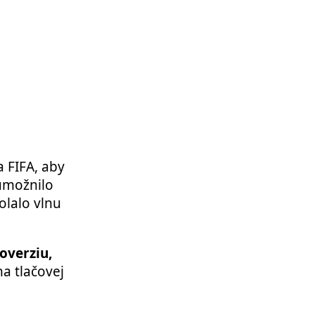
a FIFA, aby
 umožnilo
olalo vlnu
overziu,
a tlačovej