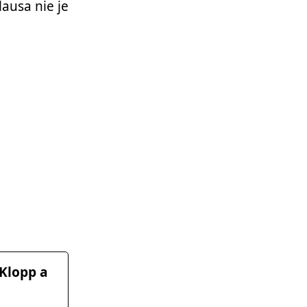
lausa nie je
 Klopp a