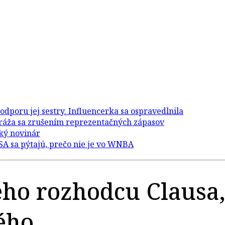
keho rozhodcu Clausa
ého