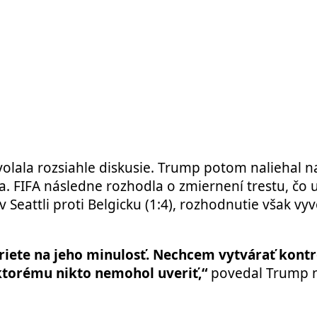
olala rozsiahle diskusie. Trump potom naliehal n
. FIFA následne rozhodla o zmiernení trestu, čo
eattli proti Belgicku (1:4), rozhodnutie však vyv
zriete na jeho minulosť. Nechcem vytvárať kontr
, ktorému nikto nemohol uveriť,“
povedal Trump n