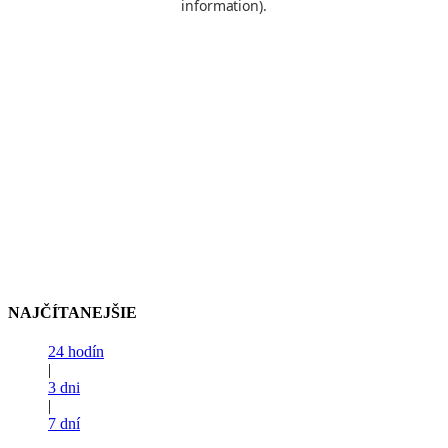
NAJČÍTANEJŠIE
24 hodín
|
3 dni
|
7 dní