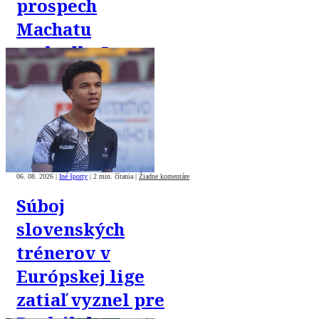
prospech
Machatu
rozhodlo 5
tisícin sekundy
06. 08. 2026
|
Iné športy
|
2 min. čítania
|
Žiadne komentáre
Súboj
slovenských
trénerov v
Európskej lige
zatiaľ vyznel pre