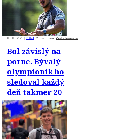
06. 08. 2026
|
Futbal
|
2 min. čítania
|
Žiadne komentáre
Bol závislý na
porne. Bývalý
olympionik ho
sledoval každý
deň takmer 20
rokov