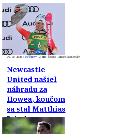
06. 08. 2026
|
Iné športy
|
2 min. čítania
|
Žiadne komentáre
Newcastle
United našiel
náhradu za
Howea, koučom
sa stal Matthias
Jaissle