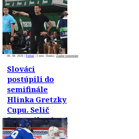
Borbélyho.
Gašparík verí v
obrat
06. 08. 2026
|
Futbal
|
3 min. čítania
|
Žiadne komentáre
Slováci
postúpili do
semifinále
Hlinka Gretzky
Cupu. Selič
štvorgólový pri
výhre nad