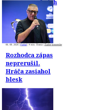
reprezentačných
zápasov
06. 08. 2026
|
Futbal
|
4 min. čítania
|
Žiadne komentáre
Rozhodca zápas
neprerušil.
Hráča zasiahol
blesk