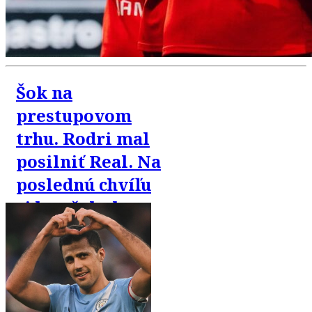
Šok na
prestupovom
trhu. Rodri mal
posilniť Real. Na
poslednú chvíľu
si ho však chce
„ukradnúť“
Barca