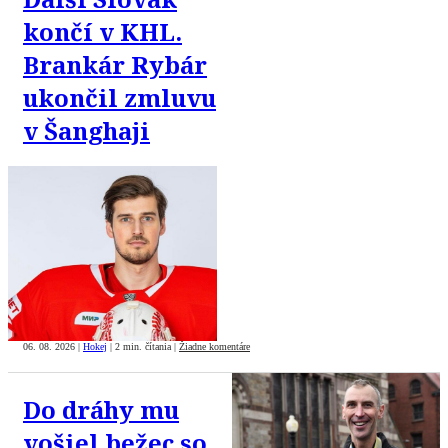
končí v KHL.
Brankár Rybár
ukončil zmluvu
v Šanghaji
06. 08. 2026
|
Hokej
|
2 min. čítania
|
Žiadne komentáre
Do dráhy mu
vošiel bežec so