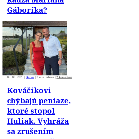
Gáboríka?
06. 08. 2026
|
Bulvár
|
3 min. čítania
|
2 komentáre
Kováčikovi
chýbajú peniaze,
ktoré stopol
Huliak. Vyhráža
sa zrušením