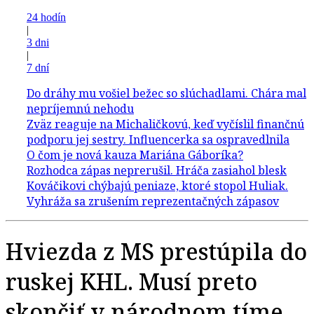
24 hodín
|
3 dni
|
7 dní
Hviezda z MS prestúpila do
ruskej KHL. Musí preto
skončiť v národnom tíme