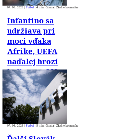
07. 08. 2026
|
Futbal
|
4 min. čítania
|
Žiadne komentáre
Infantino sa
udržiava pri
moci vďaka
Afrike, UEFA
naďalej hrozí
bojkotom MS
07. 08. 2026
|
Futbal
|
5 min. čítania
|
Žiadne komentáre
Ďalší Slovák