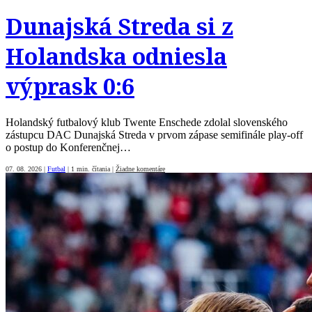
Dunajská Streda si z
Holandska odniesla
výprask 0:6
Holandský futbalový klub Twente Enschede zdolal slovenského
zástupcu DAC Dunajská Streda v prvom zápase semifinále play-off
o postup do Konferenčnej…
07. 08. 2026
|
Futbal
|
1 min. čítania
|
Žiadne komentáre