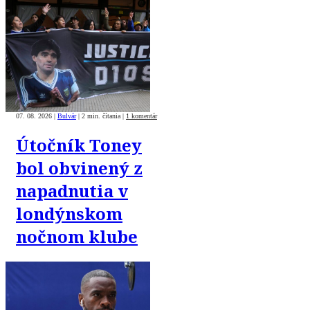
osobu
07. 08. 2026
|
Bulvár
|
2 min. čítania
|
1 komentár
Útočník Toney
bol obvinený z
napadnutia v
londýnskom
nočnom klube