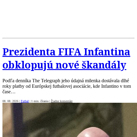
Prezidenta FIFA Infantina
obklopujú nové škandály
Podľa denníka The Telegraph jeho údajná milenka dostávala dlhé
roky platby od Európskej futbalovej asociácie, kde Infantino v tom
čase…
08. 08. 2026
|
Futbal
|
1 min. čítania
|
Žiadne komentáre