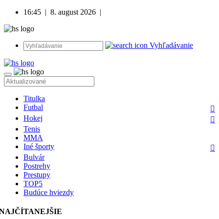
16:45
|
8. august 2026
|
Vyhľadávanie
Titulka
Futbal
Hokej
Tenis
MMA
Iné športy
Bulvár
Postrehy
Prestupy
TOP5
Budúce hviezdy
NAJČÍTANEJŠIE