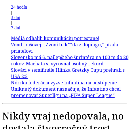
24 hodín
|
3 dni
|
7 dní
Nikdy vraj nedopovala, no
dostala štvorročný trest.