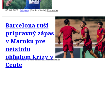
07. 08. 2026
|
Iné športy
|
3 min. čítania
|
3 komentáre
Barcelona ruší
prípravný zápas
v Maroku pre
neistotu
ohľadom krízy v
08. 08. 2026
|
Futbal
|
2 min. čítania
|
Žiadne komentáre
Ceute