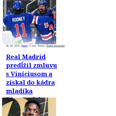
08. 08. 2026
|
Hokej
|
2 min. čítania
|
Žiadne komentáre
Real Madrid
predĺžil zmluvu
s Viníciusom a
získal do kádra
mladíka
Diomandeho