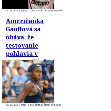
08. 08. 2026
|
Futbal
|
2 min. čítania
|
Žiadne komentáre
Američanka
Gauffová sa
obáva, že
testovanie
pohlavia v
tenise môže byť
zneužité proti
trans komunite
08. 08. 2026
|
Tenis
|
3 min. čítania
|
Žiadne komentáre