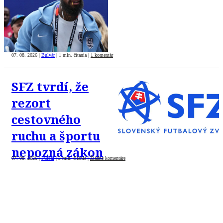
07. 08. 2026
|
Bulvár
|
1 min. čítania
|
1 komentár
SFZ tvrdí, že
rezort
cestovného
ruchu a športu
nepozná zákon
07. 08. 2026
|
Futbal
|
3 min. čítania
|
Žiadne komentáre