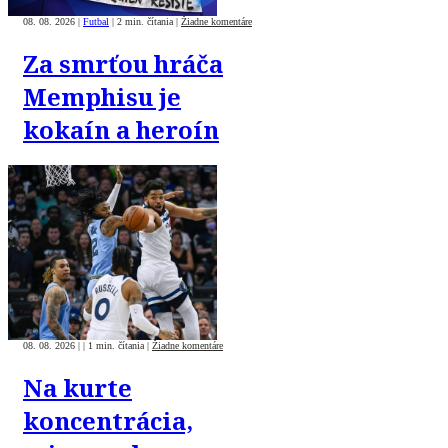
08. 08. 2026
|
Futbal
|
2 min. čítania
|
Žiadne komentáre
Za smrťou hráča
Memphisu je
kokaín a heroín
08. 08. 2026
|
|
1 min. čítania
|
Žiadne komentáre
Na kurte
koncentrácia,