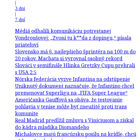
|
3 dni
|
7 dní