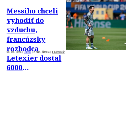
Messiho chceli
vyhodiť do
vzduchu,
francúzsky
rozhodca
08. 08. 2026
|
Futbal
|
2 min. čítania
|
1 komentár
Letexier dostal
6000
nenávistných
správ