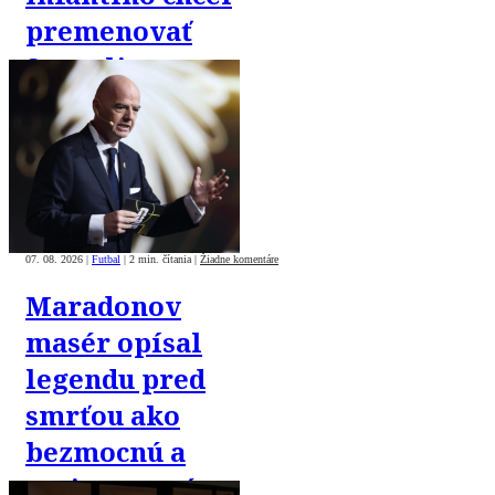
premenovať
Superligu na
„FIFA Super
League“
07. 08. 2026
|
Futbal
|
2 min. čítania
|
Žiadne komentáre
Maradonov
masér opísal
legendu pred
smrťou ako
bezmocnú a
rezignovanú