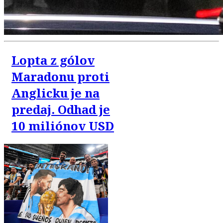
Lopta z gólov
Maradonu proti
Anglicku je na
predaj. Odhad je
10 miliónov USD