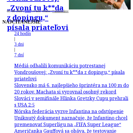
„Zvoní tu k**da
08. 08. 2026
|
Tenis
|
3 min. čítania
|
7 komentárov
z dopingu,“
NAJČÍTANEJŠIE
písala priateľovi
24 hodín
|
3 dni
|
7 dní