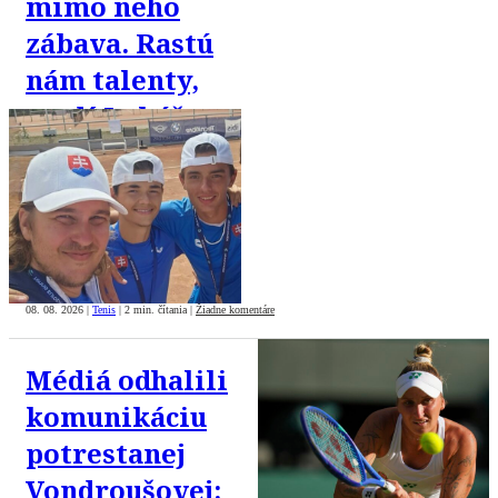
mimo neho
zábava. Rastú
nám talenty,
tvrdí Lukáš
Lacko
08. 08. 2026
|
Tenis
|
2 min. čítania
|
Žiadne komentáre
Médiá odhalili
komunikáciu
potrestanej
Vondroušovej: