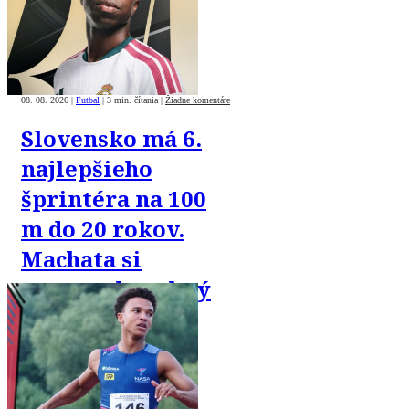
08. 08. 2026
|
Futbal
|
3 min. čítania
|
Žiadne komentáre
Slovensko má 6.
najlepšieho
šprintéra na 100
m do 20 rokov.
Machata si
vyrovnal osobný
rekord