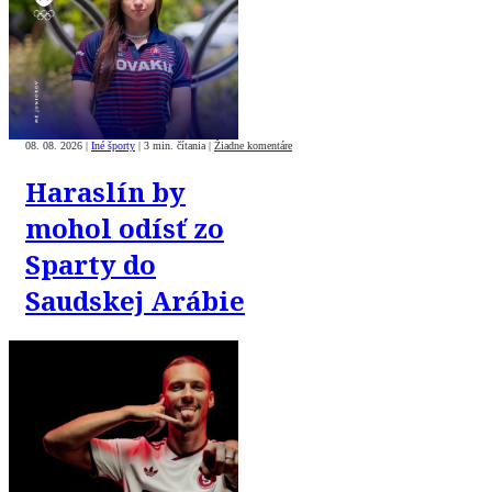
08. 08. 2026
|
Iné športy
|
3 min. čítania
|
Žiadne komentáre
Haraslín by
mohol odísť zo
Sparty do
Saudskej Arábie