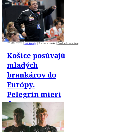
07. 08. 2026
|
Iné športy
|
2 min. čítania
|
Žiadne komentáre
Košice posúvajú
mladých
brankárov do
Európy.
Pelegrin mieri
do SC Braga