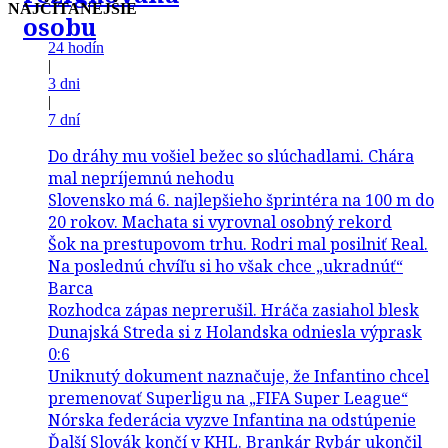
NAJČÍTANEJŠIE
osobu
24 hodín
|
3 dni
|
7 dní