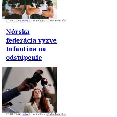
07. 08. 2026
|
Futbal
|
1 min. čítania
|
Žiadne komentáre
Nórska
federácia vyzve
Infantina na
odstúpenie
07. 08. 2026
|
Futbal
|
1 min. čítania
|
Žiadne komentáre