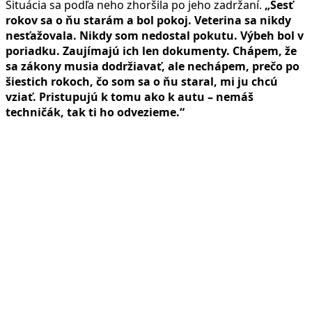
Situácia sa podľa neho zhoršila po jeho zadržaní.
„Šesť
rokov sa o ňu starám a bol pokoj. Veterina sa nikdy
nesťažovala. Nikdy som nedostal pokutu. Výbeh bol v
poriadku. Zaujímajú ich len dokumenty. Chápem, že
sa zákony musia dodržiavať, ale nechápem, prečo po
šiestich rokoch, čo som sa o ňu staral, mi ju chcú
vziať. Pristupujú k tomu ako k autu – nemáš
techničák, tak ti ho odvezieme.“