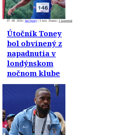
07. 08. 2026
|
Iné športy
|
3 min. čítania
|
1 komentár
Útočník Toney
bol obvinený z
napadnutia v
londýnskom
nočnom klube