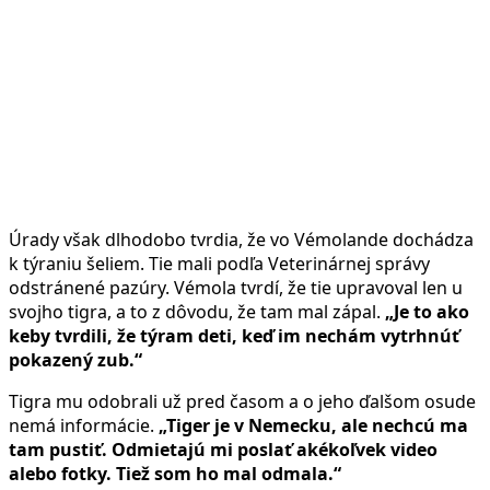
Úrady však dlhodobo tvrdia, že vo Vémolande dochádza
k týraniu šeliem. Tie mali podľa Veterinárnej správy
odstránené pazúry. Vémola tvrdí, že tie upravoval len u
svojho tigra, a to z dôvodu, že tam mal zápal.
„Je to ako
keby tvrdili, že týram deti, keď im nechám vytrhnúť
pokazený zub.“
Tigra mu odobrali už pred časom a o jeho ďalšom osude
nemá informácie.
„Tiger je v Nemecku, ale nechcú ma
tam pustiť. Odmietajú mi poslať akékoľvek video
alebo fotky. Tiež som ho mal odmala.“