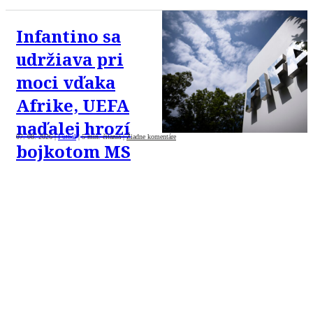
Infantino sa
udržiava pri
moci vďaka
Afrike, UEFA
naďalej hrozí
07. 08. 2026
|
Futbal
|
5 min. čítania
|
Žiadne komentáre
bojkotom MS