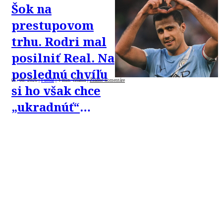
Šok na
prestupovom
trhu. Rodri mal
posilniť Real. Na
poslednú chvíľu
07. 08. 2026
|
Futbal
|
4 min. čítania
|
Žiadne komentáre
si ho však chce
„ukradnúť“
Barca