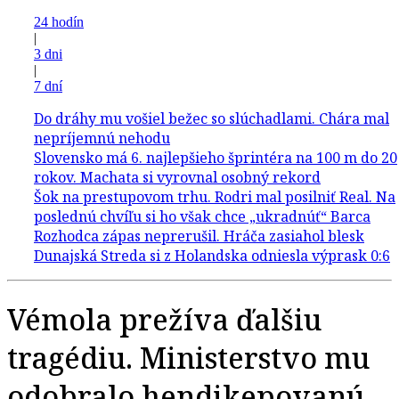
24 hodín
|
3 dni
|
7 dní
Vémola prežíva ďalšiu
tragédiu. Ministerstvo mu
odobralo hendikepovanú