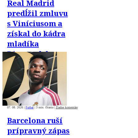
Real Madrid
predĺžil zmluvu
s Viníciusom a
získal do kádra
mladíka
Diomandeho
07. 08. 2026
|
Futbal
|
3 min. čítania
|
Žiadne komentáre
Barcelona ruší
prípravný zápas