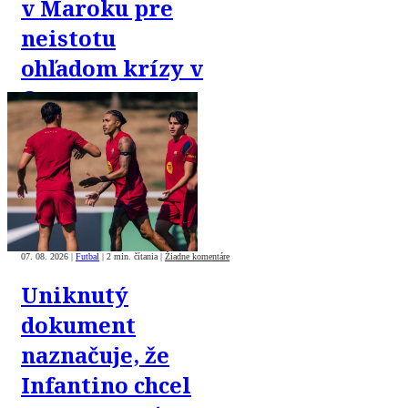
v Maroku pre
neistotu
ohľadom krízy v
Ceute
07. 08. 2026
|
Futbal
|
2 min. čítania
|
Žiadne komentáre
Uniknutý
dokument
naznačuje, že
Infantino chcel