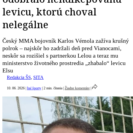
levicu, ktorú choval
nelegálne
Český MMA bojovník Karlos Vémola zažíva krušný
polrok – najskôr ho zadržali deň pred Vianocami,
neskôr sa rozišiel s partnerkou Lelou a teraz mu
ministerstvo životného prostredia „zhabalo“ levicu
Elsu
Redakcia ŠS
,
SITA
10. 06. 2026
|
Iné športy
|
2 min. čítania
|
Žiadne komentáre
|