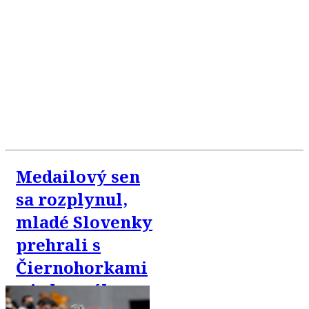
Medailový sen
sa rozplynul,
mladé Slovenky
prehrali s
Čiernohorkami
o jeden gól