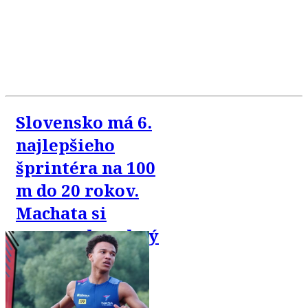
Slovensko má 6.
najlepšieho
šprintéra na 100
m do 20 rokov.
Machata si
vyrovnal osobný
rekord