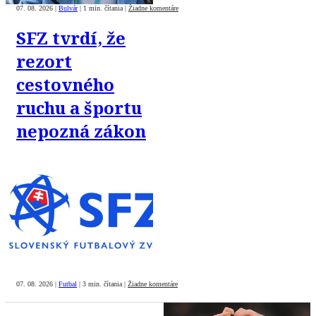
07. 08. 2026
|
Bulvár
|
1 min. čítania
|
Žiadne komentáre
SFZ tvrdí, že
rezort
cestovného
ruchu a športu
nepozná zákon
07. 08. 2026
|
Futbal
|
3 min. čítania
|
Žiadne komentáre