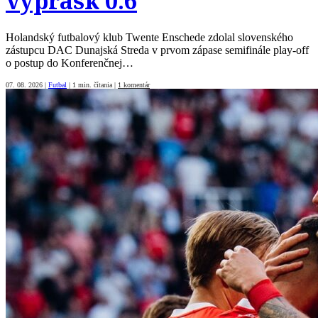
výprask 0:6
Holandský futbalový klub Twente Enschede zdolal slovenského
zástupcu DAC Dunajská Streda v prvom zápase semifinále play-off
o postup do Konferenčnej…
07. 08. 2026
|
Futbal
|
1 min. čítania
|
1 komentár