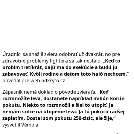
Úradníci sa snažili zviera odobrať už dvakrát, no pre
zdravotné problémy fightera sa tak nestalo. „
Keď to
urobím tretíkrát, dajú ma do exekúcie a budú ju
zabavovať. Kvôli rodine a deťom toto haló nechcem,“
povedal pre web odkryto.cz.
Zápasník nemá doklad o pôvode zvieraťa. „
Keď
rozmnožíte leva, dostanete napríklad milión korún
pokutu. Niekto to rozmnožil a šiel to utopiť. Ja
nemám srdce na utopenie leva. Ja tú pokutu radšej
zaplatím. Dostal som pokutu 250-tisíc, ale žije,“
vysvetlil Vémola.