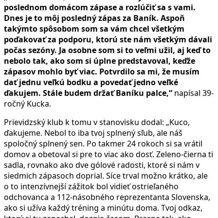
poslednom domácom zápase a rozlúčiť sa s vami.
Dnes je to môj posledný zápas za Baník. Aspoň
takýmto spôsobom som sa vám chcel všetkým
poďakovať za podporu, ktorú ste nám všetkým dávali
počas sezóny. Ja osobne som si to veľmi užil, aj keď to
nebolo tak, ako som si úplne predstavoval, keďže
zápasov mohlo byť viac. Potvrdilo sa mi, že musím
dať jednu veľkú bodku a povedať jedno veľké
ďakujem. Stále budem držať Baníku palce,“
napísal 39-
ročný Kucka.
Prievidzský klub k tomu v stanovisku dodal: „Kuco,
ďakujeme. Nebol to iba tvoj splnený sľub, ale náš
spoločný splnený sen. Po takmer 24 rokoch si sa vrátil
domov a obetoval si pre to viac ako dosť. Zeleno-čierna ti
sadla, rovnako ako dve gólové radosti, ktoré si nám v
siedmich zápasoch doprial. Síce trval možno krátko, ale
o to intenzívnejší zážitok bol vidieť ostrieľaného
odchovanca a 112-násobného reprezentanta Slovenska,
ako si užíva každý tréning a minútu doma. Tvoj odkaz,