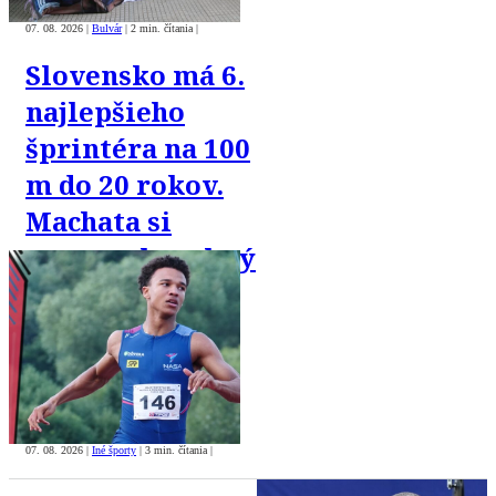
07. 08. 2026
|
Bulvár
|
2 min. čítania
|
Slovensko má 6.
najlepšieho
šprintéra na 100
m do 20 rokov.
Machata si
vyrovnal osobný
rekord
07. 08. 2026
|
Iné športy
|
3 min. čítania
|