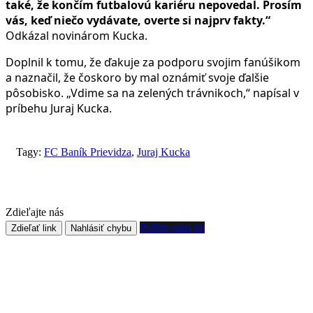
také, že končím futbalovú kariéru nepovedal. Prosím
vás, keď niečo vydávate, overte si najprv fakty.“
Odkázal novinárom Kucka.
Doplnil k tomu, že ďakuje za podporu svojim fanúšikom
a naznačil, že čoskoro by mal oznámiť svoje ďalšie
pôsobisko. „Vdime sa na zelených trávnikoch,“ napísal v
príbehu Juraj Kucka.
Tagy:
FC Baník Prievidza
,
Juraj Kucka
Zdieľajte nás
Pošlite nám tip
Zdieľať link
Nahlásiť chybu