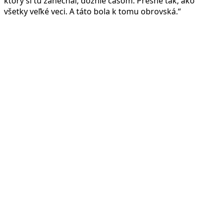
ktorý si tu zanechal, doznie časom. Presne tak, ako
všetky veľké veci. A táto bola k tomu obrovská.“