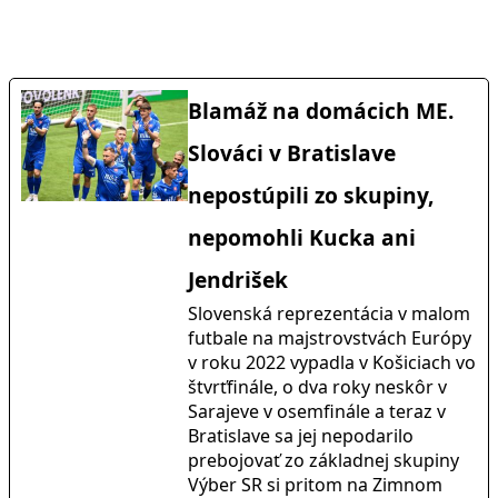
Blamáž na domácich ME.
Slováci v Bratislave
nepostúpili zo skupiny,
nepomohli Kucka ani
Jendrišek
Slovenská reprezentácia v malom
futbale na majstrovstvách Európy
v roku 2022 vypadla v Košiciach vo
štvrťfinále, o dva roky neskôr v
Sarajeve v osemfinále a teraz v
Bratislave sa jej nepodarilo
prebojovať zo základnej skupiny
Výber SR si pritom na Zimnom