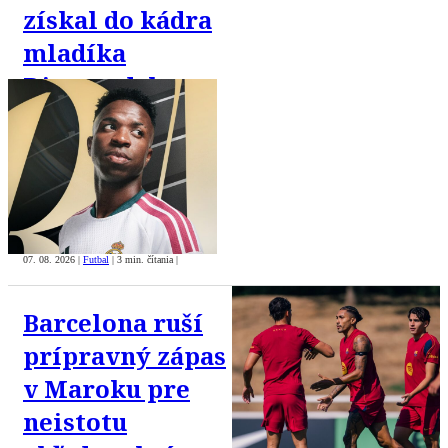
získal do kádra
mladíka
Diomandeho
07. 08. 2026
|
Futbal
|
3 min. čítania
|
Barcelona ruší
prípravný zápas
v Maroku pre
neistotu