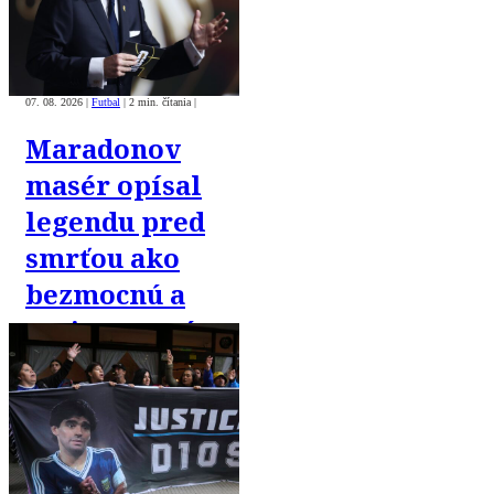
07. 08. 2026
|
Futbal
|
2 min. čítania
|
Maradonov
masér opísal
legendu pred
smrťou ako
bezmocnú a
rezignovanú
osobu