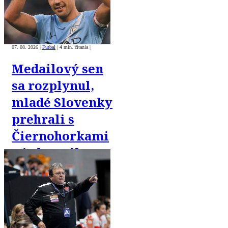
07. 08. 2026
|
Futbal
|
4 min. čítania
|
Medailový sen
sa rozplynul,
mladé Slovenky
prehrali s
Čiernohorkami
o jeden gól