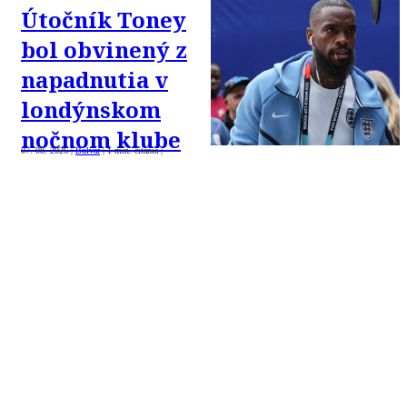
Útočník Toney
bol obvinený z
napadnutia v
londýnskom
nočnom klube
07. 08. 2026
|
Bulvár
|
1 min. čítania
|