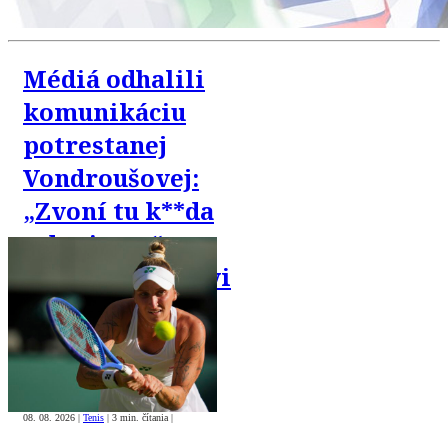
Médiá odhalili
komunikáciu
potrestanej
Vondroušovej:
„Zvoní tu k**da
z dopingu,“
písala priateľovi
08. 08. 2026
|
Tenis
|
3 min. čítania
|