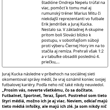
štadióne Ondreja Nepelu trúfal na
viac, pomôcť k tomu mal aj
rumunský tréner Marius Mitu či
niekdajší reprezentanti vo futbale
Erik Jendrišek a Juraj Kucka.
Nestalo sa. V základnej A-skupine
pritom boli Slováci blízko k
postupu, v sobotňajšom súboji
proti výberu Čiernej Hory im na to
stačila aj remíza. Prehrali však 1:2
a v tabuľke obsadili poslednú 4.
priečku,…
Juraj Kucka následne v príbehoch na sociálnej sieti
okomentoval správy médií, že vraj oznámil koniec svojej
futbalovej kariéry. Podľa neho nič také nikdy neuviedol.
„Prosím vás, neverte všetkému, čo sa dočítate.
Futbalnet, Sportnet, Teraz, Šport. Postrehol som tieto
štyri médiá, možno ich je aj viac. Neviem, odkiaľ majú
tieto médiá infošky, ale majú ich zlé. Ja som nikdy nič