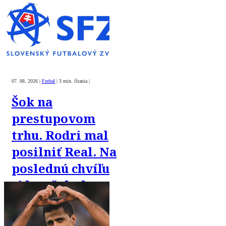
07. 08. 2026
|
Futbal
|
3 min. čítania
|
Šok na
prestupovom
trhu. Rodri mal
posilniť Real. Na
poslednú chvíľu
si ho však chce
„ukradnúť“
Barca