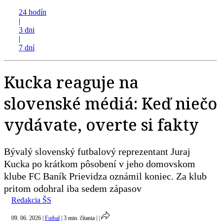
24 hodín
|
3 dni
|
7 dní
Kucka reaguje na
slovenské médiá: Keď niečo
vydávate, overte si fakty
Bývalý slovenský futbalový reprezentant Juraj
Kucka po krátkom pôsobení v jeho domovskom
klube FC Baník Prievidza oznámil koniec. Za klub
pritom odohral iba sedem zápasov
Redakcia ŠS
09. 06. 2026
|
Futbal
|
3 min. čítania
|
|