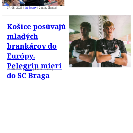
07. 08. 2026
|
Iné športy
|
2 min. čítania
|
Košice posúvajú
mladých
brankárov do
Európy.
Pelegrin mieri
07. 08. 2026
|
Futbal
|
1 min. čítania
|
do SC Braga