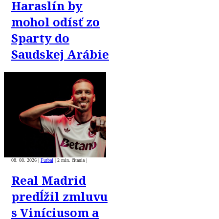
Haraslín by
mohol odísť zo
Sparty do
Saudskej Arábie
08. 08. 2026
|
Futbal
|
2 min. čítania
|
Real Madrid
predĺžil zmluvu
s Viníciusom a