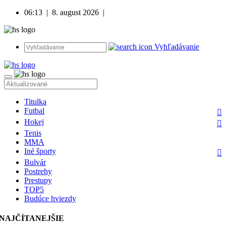
06:13
|
8. august 2026
|
Vyhľadávanie
Titulka
Futbal
Hokej
Tenis
MMA
Iné športy
Bulvár
Postrehy
Prestupy
TOP5
Budúce hviezdy
NAJČÍTANEJŠIE