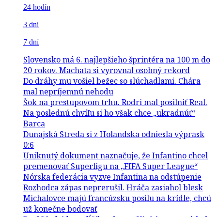
24 hodín
|
3 dni
|
7 dní