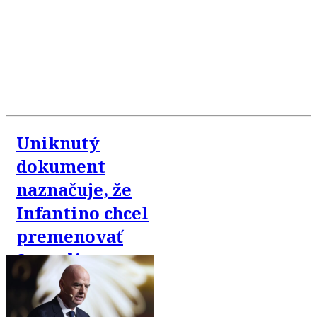
Uniknutý
dokument
naznačuje, že
Infantino chcel
premenovať
Superligu na
„FIFA Super
League“