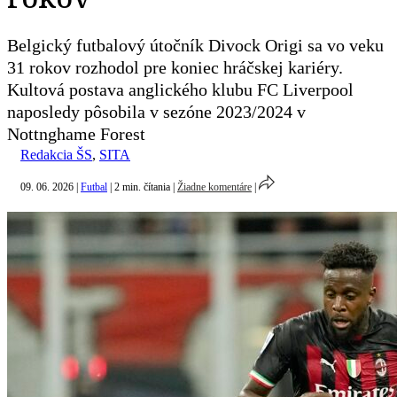
Belgický futbalový útočník Divock Origi sa vo veku
31 rokov rozhodol pre koniec hráčskej kariéry.
Kultová postava anglického klubu FC Liverpool
naposledy pôsobila v sezóne 2023/2024 v
Nottnghame Forest
Redakcia ŠS
,
SITA
09. 06. 2026
|
Futbal
|
2 min. čítania
|
Žiadne komentáre
|