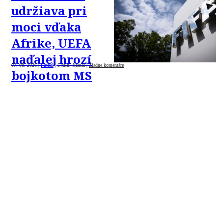
udržiava pri
moci vďaka
Afrike, UEFA
naďalej hrozí
07. 08. 2026
|
Futbal
|
5 min. čítania
|
Žiadne komentáre
bojkotom MS