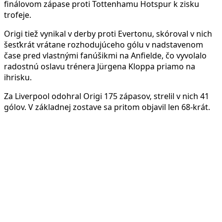
finálovom zápase proti Tottenhamu Hotspur k zisku
trofeje.
Origi tiež vynikal v derby proti Evertonu, skóroval v nich
šesťkrát vrátane rozhodujúceho gólu v nadstavenom
čase pred vlastnými fanúšikmi na Anfielde, čo vyvolalo
radostnú oslavu trénera Jürgena Kloppa priamo na
ihrisku.
Za Liverpool odohral Origi 175 zápasov, strelil v nich 41
gólov. V základnej zostave sa pritom objavil len 68-krát.