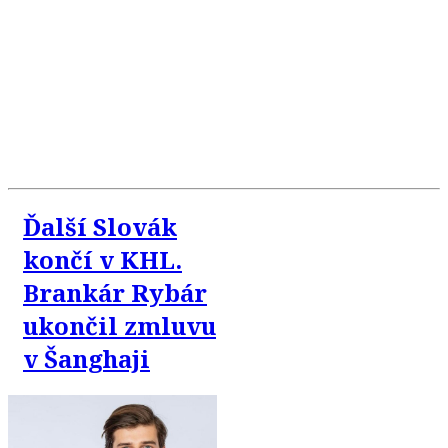
Ďalší Slovák
končí v KHL.
Brankár Rybár
ukončil zmluvu
v Šanghaji