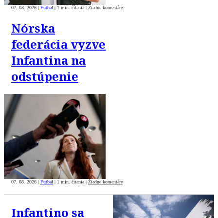
07. 08. 2026
|
Futbal
|
1 min. čítania
|
Žiadne komentáre
Nórska
federácia vyzve
Infantina na
odstúpenie
07. 08. 2026
|
Futbal
|
1 min. čítania
|
Žiadne komentáre
Infantino sa