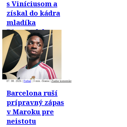
s Viníciusom a
získal do kádra
mladíka
Diomandeho
07. 08. 2026
|
Futbal
|
3 min. čítania
|
Žiadne komentáre
Barcelona ruší
prípravný zápas
v Maroku pre
neistotu