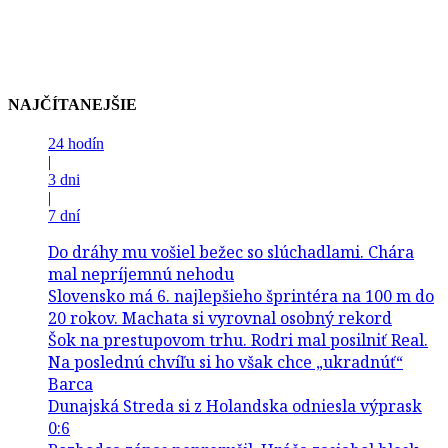
NAJČÍTANEJŠIE
24 hodín
|
3 dni
|
7 dní