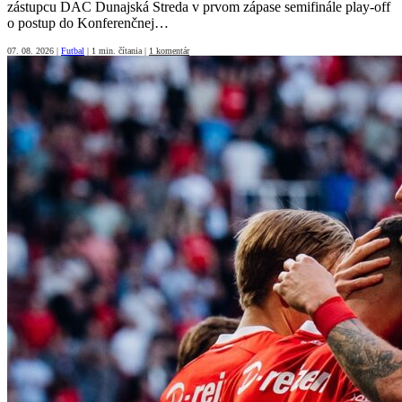
zástupcu DAC Dunajská Streda v prvom zápase semifinále play-off
o postup do Konferenčnej…
07. 08. 2026
|
Futbal
|
1 min. čítania
|
1 komentár