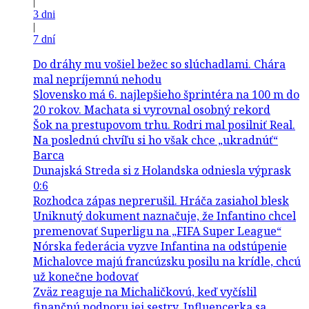
|
3 dni
|
7 dní