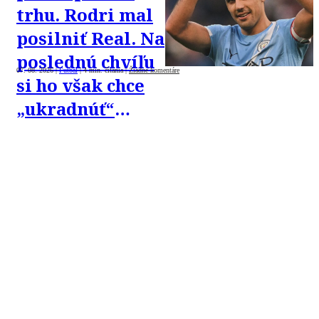
trhu. Rodri mal
posilniť Real. Na
poslednú chvíľu
07. 08. 2026
|
Futbal
|
4 min. čítania
|
Žiadne komentáre
si ho však chce
„ukradnúť“
Barca