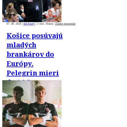
07. 08. 2026
|
Iné športy
|
2 min. čítania
|
Žiadne komentáre
Košice posúvajú
mladých
brankárov do
Európy.
Pelegrin mieri
do SC Braga