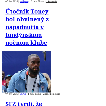
07. 08. 2026
|
Iné športy
|
3 min. čítania
|
1 komentár
Útočník Toney
bol obvinený z
napadnutia v
londýnskom
nočnom klube
07. 08. 2026
|
Bulvár
|
1 min. čítania
|
Žiadne komentáre
SFZ tvrdí, že