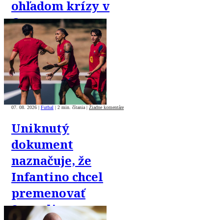
ohľadom krízy v
Ceute
07. 08. 2026
|
Futbal
|
2 min. čítania
|
Žiadne komentáre
Uniknutý
dokument
naznačuje, že
Infantino chcel
premenovať
Superligu na