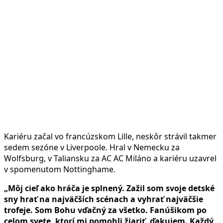
Kariéru začal vo francúzskom Lille, neskôr strávil takmer
sedem sezóne v Liverpoole. Hral v Nemecku za
Wolfsburg, v Taliansku za AC AC Miláno a kariéru uzavrel
v spomenutom Nottinghame.
„Môj cieľ ako hráča je splnený. Zažil som svoje detské
sny hrať na najväčších scénach a vyhrať najväčšie
trofeje. Som Bohu vďačný za všetko. Fanúšikom po
celom svete, ktorí mi pomohli žiariť, ďakujem. Každý