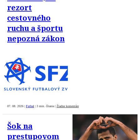
rezort
cestovného
ruchu a športu
nepozná zákon
07. 08. 2026
|
Futbal
|
3 min. čítania
|
Žiadne komentáre
Šok na
prestupovom