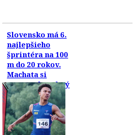
Slovensko má 6.
najlepšieho
šprintéra na 100
m do 20 rokov.
Machata si
vyrovnal osobný
rekord