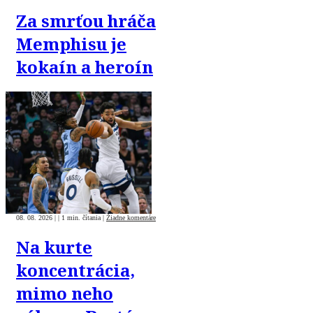
Za smrťou hráča
Memphisu je
kokaín a heroín
08. 08. 2026
|
|
1 min. čítania
|
Žiadne komentáre
Na kurte
koncentrácia,
mimo neho