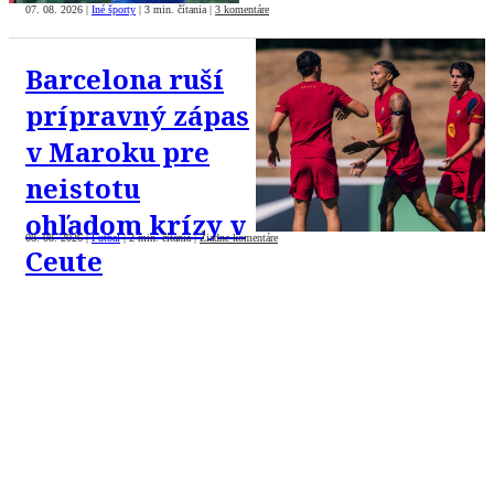
07. 08. 2026
|
Iné športy
|
3 min. čítania
|
3 komentáre
Barcelona ruší
prípravný zápas
v Maroku pre
neistotu
ohľadom krízy v
08. 08. 2026
|
Futbal
|
2 min. čítania
|
Žiadne komentáre
Ceute