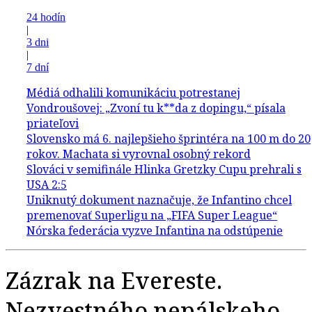
24 hodín
|
3 dni
|
7 dní
Zázrak na Evereste.
Nezvestného nepálskeho