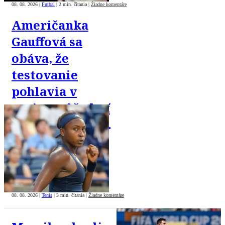
08. 08. 2026
|
Futbal
|
2 min. čítania
|
Žiadne komentáre
Američanka
Gauffová sa
obáva, že
testovanie
pohlavia v
tenise môže byť
zneužité proti
trans komunite
08. 08. 2026
|
Tenis
|
3 min. čítania
|
Žiadne komentáre