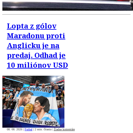
Lopta z gólov
Maradonu proti
Anglicku je na
predaj. Odhad je
10 miliónov USD
08. 08. 2026
|
Futbal
|
2 min. čítania
|
Žiadne komentáre