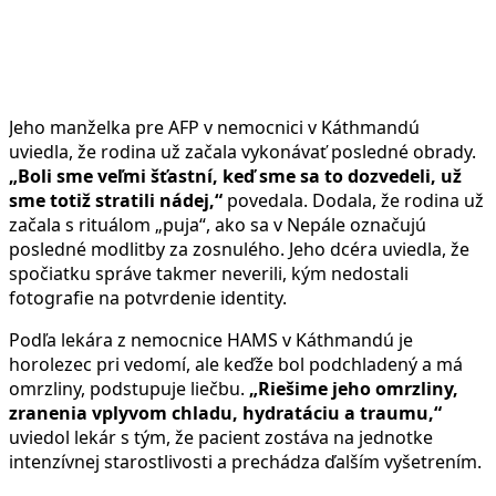
Jeho manželka pre AFP v nemocnici v Káthmandú
uviedla, že rodina už začala vykonávať posledné obrady.
„Boli sme veľmi šťastní, keď sme sa to dozvedeli, už
sme totiž stratili nádej,“
povedala. Dodala, že rodina už
začala s rituálom „puja“, ako sa v Nepále označujú
posledné modlitby za zosnulého. Jeho dcéra uviedla, že
spočiatku správe takmer neverili, kým nedostali
fotografie na potvrdenie identity.
Podľa lekára z nemocnice HAMS v Káthmandú je
horolezec pri vedomí, ale keďže bol podchladený a má
omrzliny, podstupuje liečbu.
„Riešime jeho omrzliny,
zranenia vplyvom chladu, hydratáciu a traumu,“
uviedol lekár s tým, že pacient zostáva na jednotke
intenzívnej starostlivosti a prechádza ďalším vyšetrením.