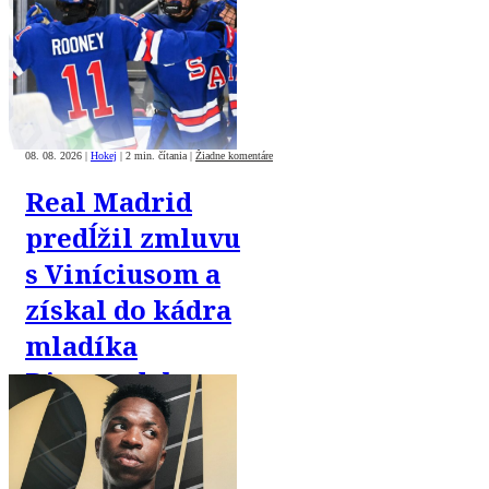
08. 08. 2026
|
Hokej
|
2 min. čítania
|
Žiadne komentáre
Real Madrid
predĺžil zmluvu
s Viníciusom a
získal do kádra
mladíka
Diomandeho