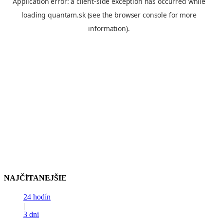
NAJČÍTANEJŠIE
24 hodín
|
3 dni