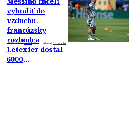
Messiho chceli
vyhodiť do
vzduchu,
francúzsky
rozhodca
08. 08. 2026
|
Futbal
|
2 min. čítania
|
1 komentár
Letexier dostal
6000
nenávistných
správ