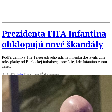
Prezidenta FIFA Infantina
obklopujú nové škandály
Podľa denníka The Telegraph jeho údajná milenka dostávala dlhé
roky platby od Európskej futbalovej asociácie, kde Infantino v tom
čase…
08. 08. 2026
|
Futbal
|
1 min. čítania
|
Žiadne komentáre