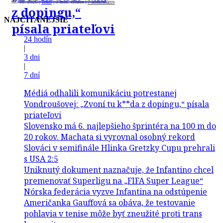
08. 08. 2026
|
Tenis
|
3 min. čítania
|
7 komentárov
z dopingu,“
NAJČÍTANEJŠIE
písala priateľovi
24 hodín
|
3 dni
|
7 dní