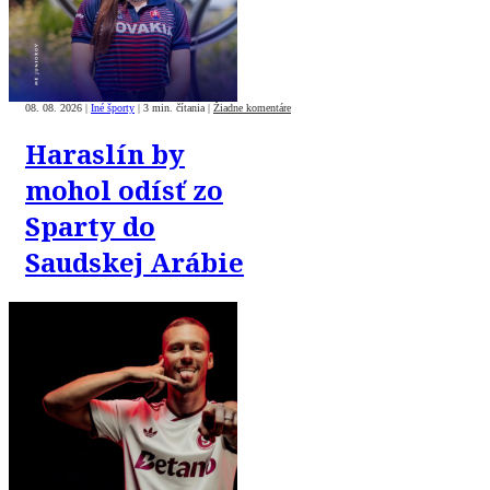
08. 08. 2026
|
Iné športy
|
3 min. čítania
|
Žiadne komentáre
Haraslín by
mohol odísť zo
Sparty do
Saudskej Arábie