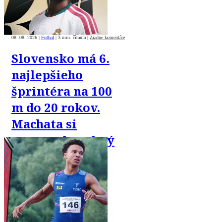
08. 08. 2026
|
Futbal
|
3 min. čítania
|
Žiadne komentáre
Slovensko má 6.
najlepšieho
šprintéra na 100
m do 20 rokov.
Machata si
vyrovnal osobný
rekord