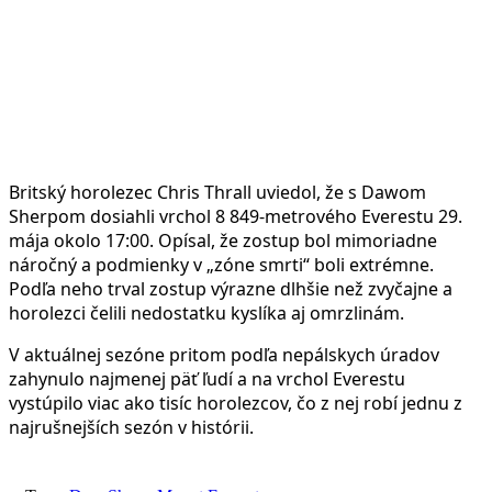
Britský horolezec Chris Thrall uviedol, že s Dawom
Sherpom dosiahli vrchol 8 849-metrového Everestu 29.
mája okolo 17:00. Opísal, že zostup bol mimoriadne
náročný a podmienky v „zóne smrti“ boli extrémne.
Podľa neho trval zostup výrazne dlhšie než zvyčajne a
horolezci čelili nedostatku kyslíka aj omrzlinám.
V aktuálnej sezóne pritom podľa nepálskych úradov
zahynulo najmenej päť ľudí a na vrchol Everestu
vystúpilo viac ako tisíc horolezcov, čo z nej robí jednu z
najrušnejších sezón v histórii.