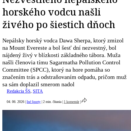
horského vodcu našli
živého po šiestich dňoch
Nepálsky horský vodca Dawa Sherpa, ktorý zmizol
na Mount Evereste a bol šesť dní nezvestný, bol
nájdený živý v blízkosti základného tábora. Muža
našli členovia tímu Sagarmatha Pollution Control
Committee (SPCC), ktorý na hore pomáha so
značením trás a odstraňovaním odpadu, pričom muž
sa sám doplazil smerom nadol
Redakcia ŠS
,
SITA
04. 06. 2026
|
Iné športy
|
2 min. čítania
|
1 komentár
|