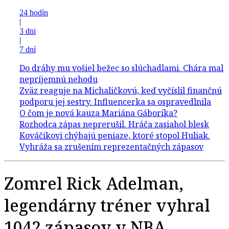
24 hodín
|
3 dni
|
7 dní
Zomrel Rick Adelman,
legendárny tréner vyhral
1042 zápasov v NBA