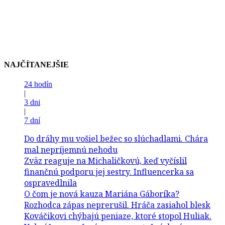
NAJČÍTANEJŠIE
24 hodín
|
3 dni
|
7 dní