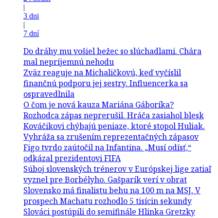
|
3 dni
|
7 dní