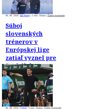
06. 08. 2026
|
Iné športy
|
2 min. čítania
|
Žiadne komentáre
Súboj
slovenských
trénerov v
Európskej lige
zatiaľ vyznel pre
Borbélyho.
Gašparík verí v
obrat
06. 08. 2026
|
Futbal
|
3 min. čítania
|
Žiadne komentáre