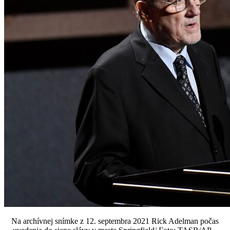
Na archívnej snímke z 12. septembra 2021 Rick Adelman počas