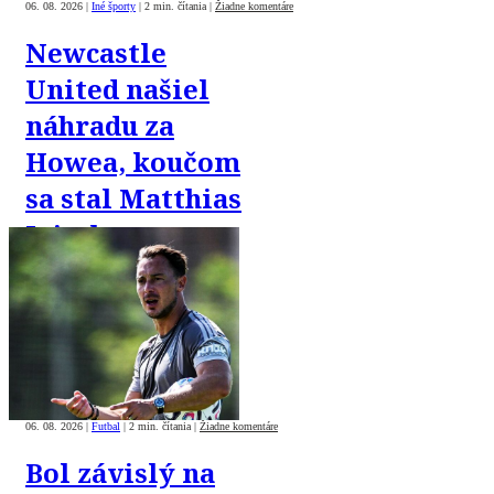
06. 08. 2026
|
Iné športy
|
2 min. čítania
|
Žiadne komentáre
Newcastle
United našiel
náhradu za
Howea, koučom
sa stal Matthias
Jaissle
06. 08. 2026
|
Futbal
|
2 min. čítania
|
Žiadne komentáre
Bol závislý na