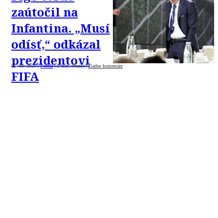
zaútočil na
Infantina. „Musí
odísť,“ odkázal
prezidentovi
06. 08. 2026
|
Futbal
|
2 min. čítania
|
Žiadne komentáre
FIFA