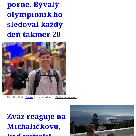
porne. Bývalý
olympionik ho
sledoval každý
deň takmer 20
rokov
06. 08. 2026
|
Bulvár
|
3 min. čítania
|
Žiadne komentáre
Zväz reaguje na
Michaličkovú,