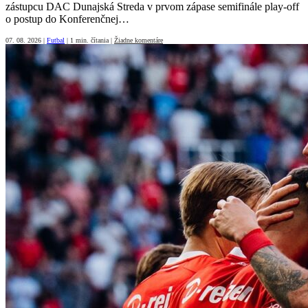
zástupcu DAC Dunajská Streda v prvom zápase semifinále play-off
o postup do Konferenčnej…
07. 08. 2026
|
Futbal
|
1 min. čítania
|
Žiadne komentáre