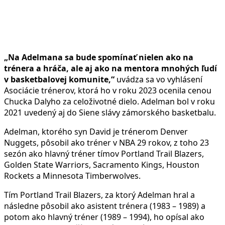
„Na Adelmana sa bude spomínať nielen ako na
trénera a hráča, ale aj ako na mentora mnohých ľudí
v basketbalovej komunite,“
uvádza sa vo vyhlásení
Asociácie trénerov, ktorá ho v roku 2023 ocenila cenou
Chucka Dalyho za celoživotné dielo. Adelman bol v roku
2021 uvedený aj do Siene slávy zámorského basketbalu.
Adelman, ktorého syn David je trénerom Denver
Nuggets, pôsobil ako tréner v NBA 29 rokov, z toho 23
sezón ako hlavný tréner tímov Portland Trail Blazers,
Golden State Warriors, Sacramento Kings, Houston
Rockets a Minnesota Timberwolves.
Tím Portland Trail Blazers, za ktorý Adelman hral a
následne pôsobil ako asistent trénera (1983 – 1989) a
potom ako hlavný tréner (1989 – 1994), ho opísal ako