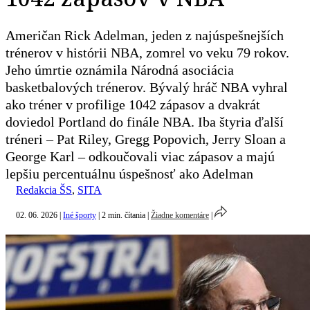
Američan Rick Adelman, jeden z najúspešnejších
trénerov v histórii NBA, zomrel vo veku 79 rokov.
Jeho úmrtie oznámila Národná asociácia
basketbalových trénerov. Bývalý hráč NBA vyhral
ako tréner v profilige 1042 zápasov a dvakrát
doviedol Portland do finále NBA. Iba štyria ďalší
tréneri – Pat Riley, Gregg Popovich, Jerry Sloan a
George Karl – odkoučovali viac zápasov a majú
lepšiu percentuálnu úspešnosť ako Adelman
Redakcia ŠS
,
SITA
02. 06. 2026
|
Iné športy
|
2 min. čítania
|
Žiadne komentáre
|