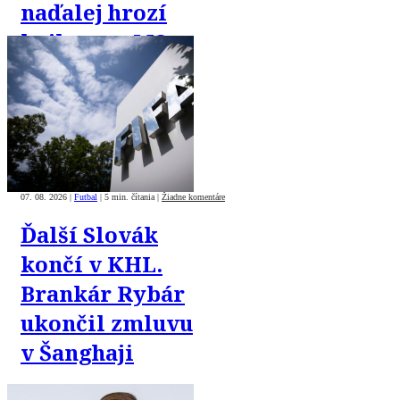
naďalej hrozí
bojkotom MS
07. 08. 2026
|
Futbal
|
5 min. čítania
|
Žiadne komentáre
Ďalší Slovák
končí v KHL.
Brankár Rybár
ukončil zmluvu
v Šanghaji