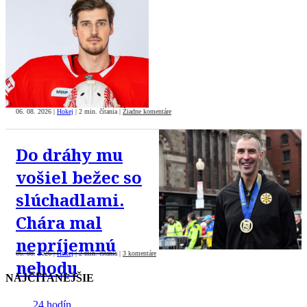
06. 08. 2026
|
Hokej
|
2 min. čítania
|
Žiadne komentáre
Do dráhy mu
vošiel bežec so
slúchadlami.
Chára mal
nepríjemnú
06. 08. 2026
|
Hokej
|
2 min. čítania
|
3 komentáre
nehodu
NAJČÍTANEJŠIE
24 hodín