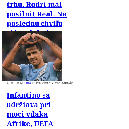
trhu. Rodri mal
posilniť Real. Na
poslednú chvíľu
si ho však chce
„ukradnúť“
Barca
07. 08. 2026
|
Futbal
|
4 min. čítania
|
Žiadne komentáre
Infantino sa
udržiava pri
moci vďaka
Afrike, UEFA