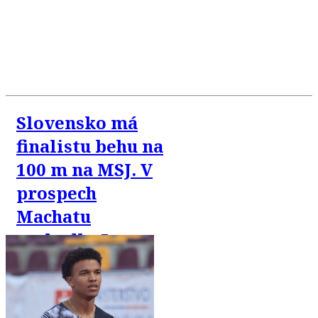
Slovensko má
finalistu behu na
100 m na MSJ. V
prospech
Machatu
rozhodlo 5
tisícin sekundy