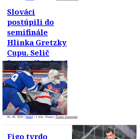
Slováci
postúpili do
semifinále
Hlinka Gretzky
Cupu. Selič
štvorgólový pri
výhre nad
Švajčiarmi
06. 08. 2026
|
Hokej
|
2 min. čítania
|
Žiadne komentáre
Figo tvrdo