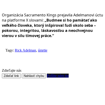
Organizácia Sacramento Kings prejavila Adelmanovi úctu
na platforme X slovami:
„Budmee si ho pamätať ako
veľkého človeka, ktorý inšpiroval ľudí okolo seba –
pokorou, integritou, láskavosťou a neochvejnou
vierou v silu tímovej práce.“
Tagy:
Rick Adelman
,
úmrtie
Zdieľajte nás
Pošlite nám tip
Zdieľať link
Nahlásiť chybu