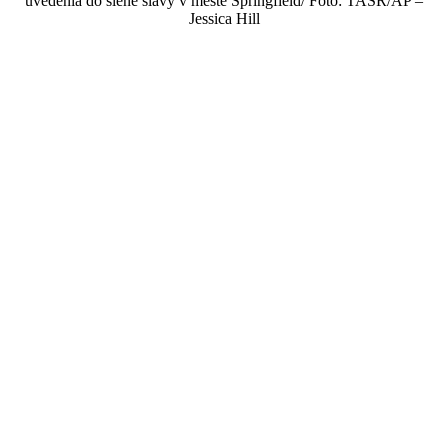
uvedenia do siene slávy v meste Springfield/ Foto: TASR/AP –
Jessica Hill