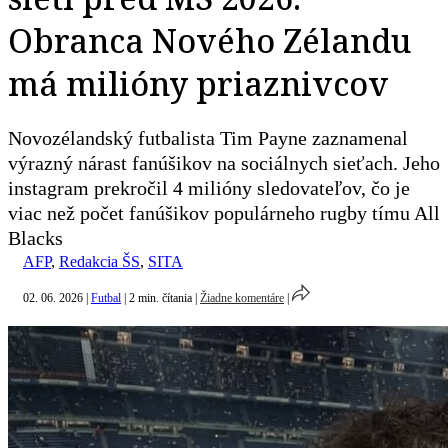
Obranca Nového Zélandu
má milióny priaznivcov
Novozélandský futbalista Tim Payne zaznamenal
výrazný nárast fanúšikov na sociálnych sieťach. Jeho
instagram prekročil 4 milióny sledovateľov, čo je
viac než počet fanúšikov populárneho rugby tímu All
Blacks
AFP
,
Redakcia ŠS
,
SITA
02. 06. 2026
|
Futbal
|
2 min. čítania
|
Žiadne komentáre
|