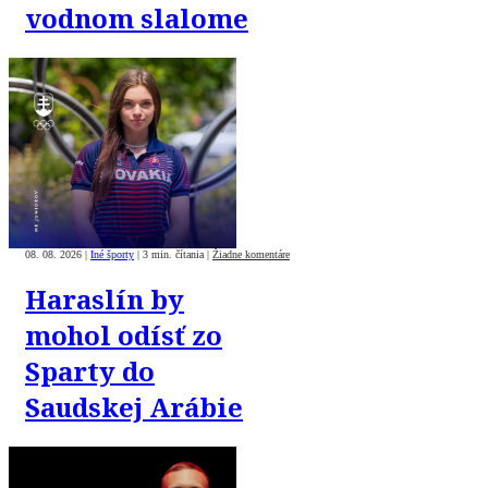
vodnom slalome
08. 08. 2026
|
Iné športy
|
3 min. čítania
|
Žiadne komentáre
Haraslín by
mohol odísť zo
Sparty do
Saudskej Arábie