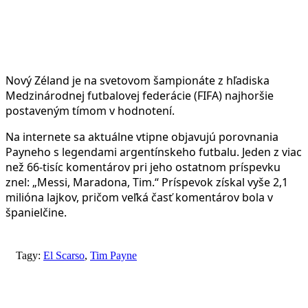
Nový Zéland je na svetovom šampionáte z hľadiska
Medzinárodnej futbalovej federácie (FIFA) najhoršie
postaveným tímom v hodnotení.
Na internete sa aktuálne vtipne objavujú porovnania
Payneho s legendami argentínskeho futbalu. Jeden z viac
než 66-tisíc komentárov pri jeho ostatnom príspevku
znel: „Messi, Maradona, Tim.“ Príspevok získal vyše 2,1
milióna lajkov, pričom veľká časť komentárov bola v
španielčine.
Tagy:
El Scarso
,
Tim Payne