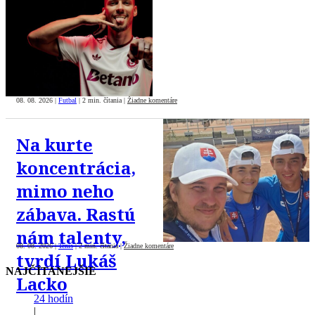
08. 08. 2026
|
Futbal
|
2 min. čítania
|
Žiadne komentáre
Na kurte
koncentrácia,
mimo neho
zábava. Rastú
nám talenty,
08. 08. 2026
|
Tenis
|
2 min. čítania
|
Žiadne komentáre
tvrdí Lukáš
NAJČÍTANEJŠIE
Lacko
24 hodín
|