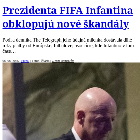
Prezidenta FIFA Infantina
obklopujú nové škandály
Podľa denníka The Telegraph jeho údajná milenka dostávala dlhé
roky platby od Európskej futbalovej asociácie, kde Infantino v tom
čase…
08. 08. 2026
|
Futbal
|
1 min. čítania
|
Žiadne komentáre