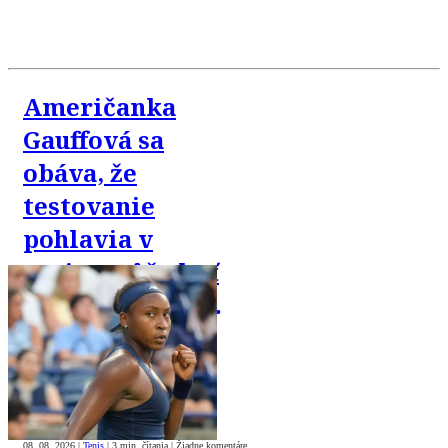
Američanka
Gauffová sa
obáva, že
testovanie
pohlavia v
tenise môže byť
zneužité proti
trans komunite
08. 08. 2026
|
Tenis
|
3 min. čítania
|
Žiadne komentáre