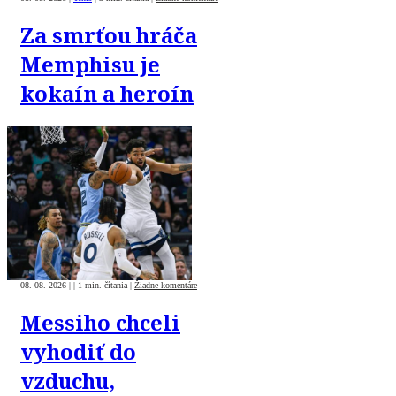
Za smrťou hráča
Memphisu je
kokaín a heroín
08. 08. 2026
|
|
1 min. čítania
|
Žiadne komentáre
Messiho chceli
vyhodiť do
vzduchu,