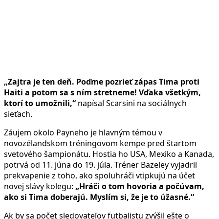
„Zajtra je ten deň. Poďme pozrieť zápas Tima proti
Haiti a potom sa s ním stretneme! Vďaka všetkým,
ktorí to umožnili,“
napísal Scarsini na sociálnych
sieťach.
Záujem okolo Payneho je hlavným témou v
novozélandskom tréningovom kempe pred štartom
svetového šampionátu. Hostia ho USA, Mexiko a Kanada,
potrvá od 11. júna do 19. júla. Tréner Bazeley vyjadril
prekvapenie z toho, ako spoluhráči vtipkujú na účet
novej slávy kolegu:
„Hráči o tom hovoria a počúvam,
ako si Tima doberajú. Myslím si, že je to úžasné.“
Ak by sa počet sledovateľov futbalistu zvýšil ešte o