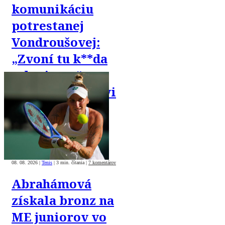
komunikáciu
potrestanej
Vondroušovej:
„Zvoní tu k**da
z dopingu,“
písala priateľovi
08. 08. 2026
|
Tenis
|
3 min. čítania
|
7 komentárov
Abrahámová
získala bronz na
ME juniorov vo