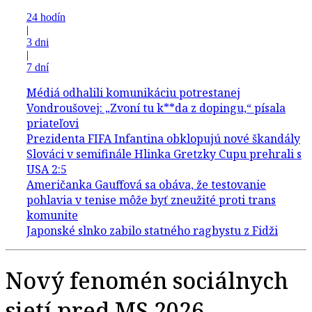
24 hodín
|
3 dni
|
7 dní
Nový fenomén sociálnych
sietí pred MS 2026.