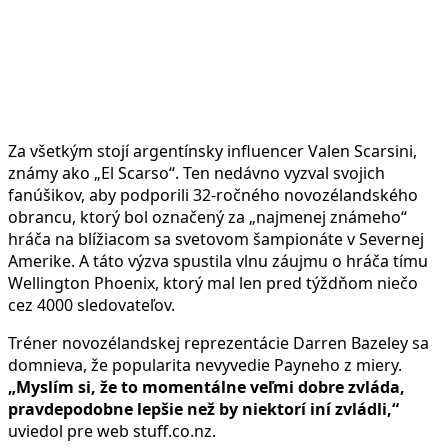
Za všetkým stojí argentínsky influencer Valen Scarsini,
známy ako „El Scarso“. Ten nedávno vyzval svojich
fanúšikov, aby podporili 32-ročného novozélandského
obrancu, ktorý bol označený za „najmenej známeho“
hráča na blížiacom sa svetovom šampionáte v Severnej
Amerike. A táto výzva spustila vlnu záujmu o hráča tímu
Wellington Phoenix, ktorý mal len pred týždňom niečo
cez 4000 sledovateľov.
Tréner novozélandskej reprezentácie Darren Bazeley sa
domnieva, že popularita nevyvedie Payneho z miery.
„Myslím si, že to momentálne veľmi dobre zvláda,
pravdepodobne lepšie než by niektorí iní zvládli,“
uviedol pre web stuff.co.nz.