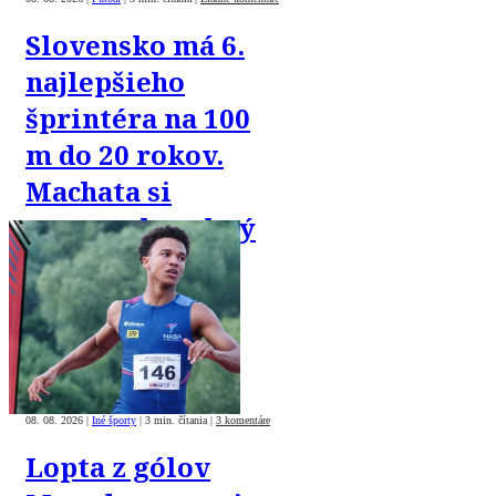
Slovensko má 6.
najlepšieho
šprintéra na 100
m do 20 rokov.
Machata si
vyrovnal osobný
rekord
08. 08. 2026
|
Iné športy
|
3 min. čítania
|
3 komentáre
Lopta z gólov