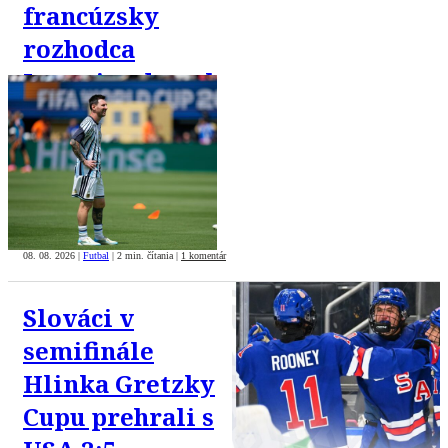
francúzsky
rozhodca
Letexier dostal
6000
nenávistných
správ
08. 08. 2026
|
Futbal
|
2 min. čítania
|
1 komentár
Slováci v
semifinále
Hlinka Gretzky
Cupu prehrali s