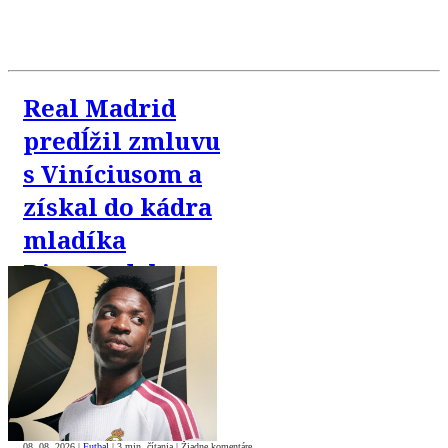
Real Madrid
predĺžil zmluvu
s Viníciusom a
získal do kádra
mladíka
Diomandeho
08. 08. 2026
|
Futbal
|
3 min. čítania
|
Žiadne komentáre