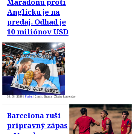
Maradonu proti
Anglicku je na
predaj. Odhad je
10 miliónov USD
08. 08. 2026
|
Futbal
|
2 min. čítania
|
Žiadne komentáre
Barcelona ruší
prípravný zápas