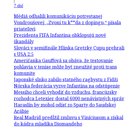
|
7 dní