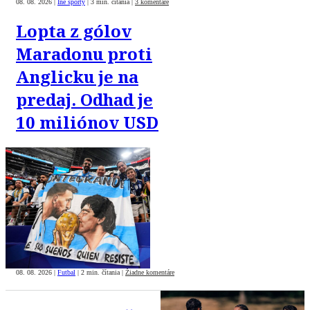
08. 08. 2026
|
Iné športy
|
3 min. čítania
|
3 komentáre
Lopta z gólov
Maradonu proti
Anglicku je na
predaj. Odhad je
10 miliónov USD
08. 08. 2026
|
Futbal
|
2 min. čítania
|
Žiadne komentáre