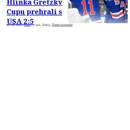
Hlinka Gretzky
Cupu prehrali s
USA 2:5
08. 08. 2026
|
Hokej
|
2 min. čítania
|
Žiadne komentáre