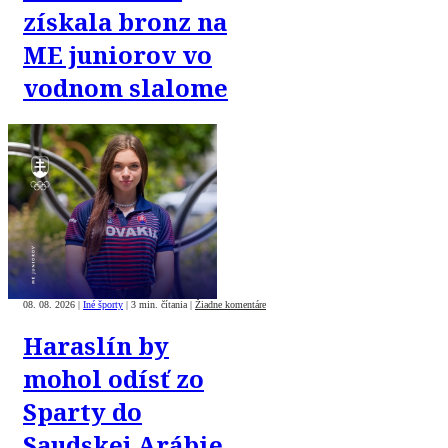
získala bronz na
ME juniorov vo
vodnom slalome
08. 08. 2026
|
Iné športy
|
3 min. čítania
|
Žiadne komentáre
Haraslín by
mohol odísť zo
Sparty do
Saudskej Arábie