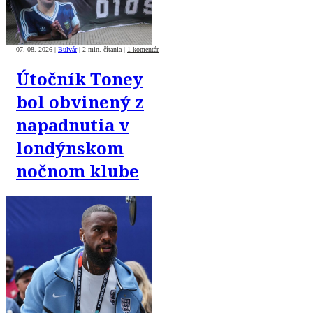
07. 08. 2026
|
Bulvár
|
2 min. čítania
|
1 komentár
Útočník Toney
bol obvinený z
napadnutia v
londýnskom
nočnom klube