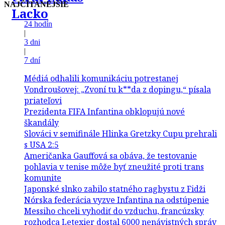
NAJČÍTANEJŠIE
Lacko
24 hodín
|
3 dni
|
7 dní