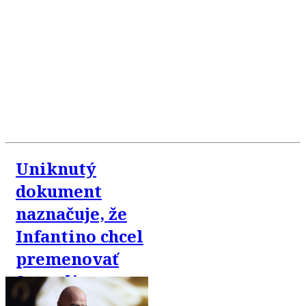
Uniknutý
dokument
naznačuje, že
Infantino chcel
premenovať
Superligu na
„FIFA Super