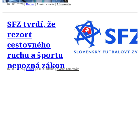
07. 08. 2026
|
Bulvár
|
1 min. čítania
|
1 komentár
SFZ tvrdí, že
rezort
cestovného
ruchu a športu
nepozná zákon
07. 08. 2026
|
Futbal
|
3 min. čítania
|
Žiadne komentáre