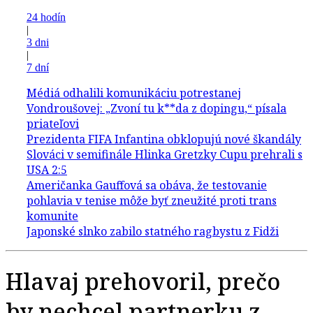
24 hodín
|
3 dni
|
7 dní
Hlavaj prehovoril, prečo
by nechcel partnerku z