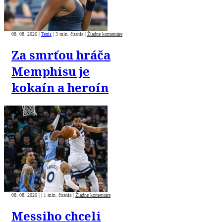
08. 08. 2026
|
Tenis
|
3 min. čítania
|
Žiadne komentáre
Za smrťou hráča
Memphisu je
kokaín a heroín
08. 08. 2026
|
|
1 min. čítania
|
Žiadne komentáre
Messiho chceli