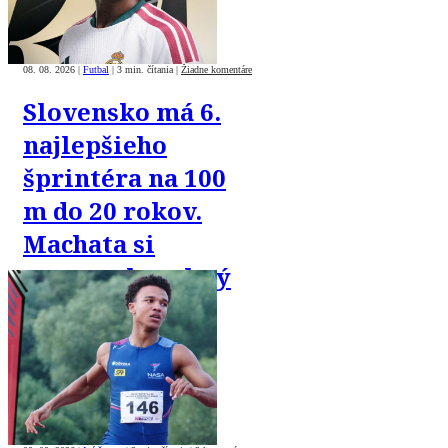
08. 08. 2026
|
Futbal
|
3 min. čítania
|
Žiadne komentáre
Slovensko má 6.
najlepšieho
šprintéra na 100
m do 20 rokov.
Machata si
vyrovnal osobný
rekord