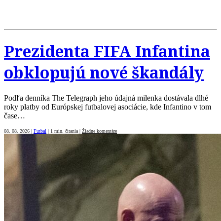
Prezidenta FIFA Infantina
obklopujú nové škandály
Podľa denníka The Telegraph jeho údajná milenka dostávala dlhé
roky platby od Európskej futbalovej asociácie, kde Infantino v tom
čase…
08. 08. 2026
|
Futbal
|
1 min. čítania
|
Žiadne komentáre