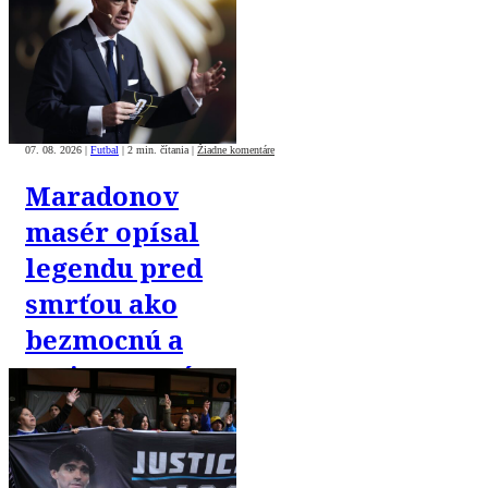
League“
07. 08. 2026
|
Futbal
|
2 min. čítania
|
Žiadne komentáre
Maradonov
masér opísal
legendu pred
smrťou ako
bezmocnú a
rezignovanú
osobu