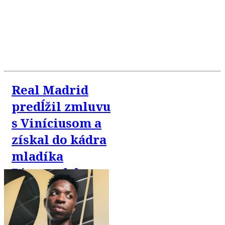
Real Madrid
predĺžil zmluvu
s Viníciusom a
získal do kádra
mladíka
Diomandeho