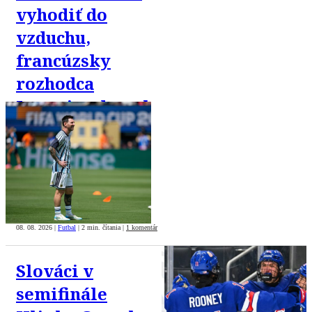
vyhodiť do
vzduchu,
francúzsky
rozhodca
Letexier dostal
6000
nenávistných
správ
08. 08. 2026
|
Futbal
|
2 min. čítania
|
1 komentár
Slováci v
semifinále