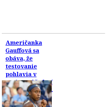
Američanka
Gauffová sa
obáva, že
testovanie
pohlavia v
tenise môže byť
zneužité proti
trans komunite