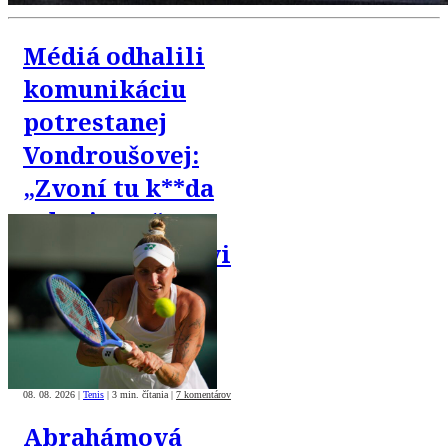
Médiá odhalili
komunikáciu
potrestanej
Vondroušovej:
„Zvoní tu k**da
z dopingu,“
písala priateľovi
08. 08. 2026
|
Tenis
|
3 min. čítania
|
7 komentárov
Abrahámová