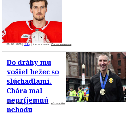
06. 08. 2026
|
Hokej
|
2 min. čítania
|
Žiadne komentáre
Do dráhy mu
vošiel bežec so
slúchadlami.
Chára mal
nepríjemnú
06. 08. 2026
|
Hokej
|
2 min. čítania
|
4 komentáre
nehodu