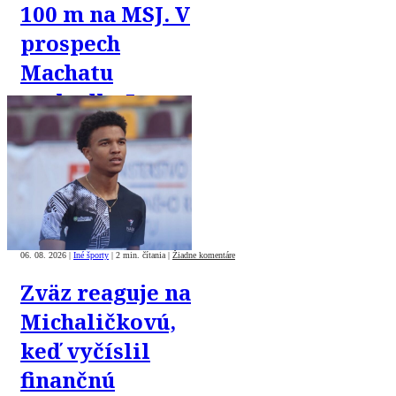
100 m na MSJ. V
prospech
Machatu
rozhodlo 5
tisícin sekundy
06. 08. 2026
|
Iné športy
|
2 min. čítania
|
Žiadne komentáre
Zväz reaguje na
Michaličkovú,
keď vyčíslil
finančnú