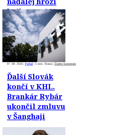
naďalej hrozí
bojkotom MS
07. 08. 2026
|
Futbal
|
5 min. čítania
|
Žiadne komentáre
Ďalší Slovák
končí v KHL.
Brankár Rybár
ukončil zmluvu
v Šanghaji