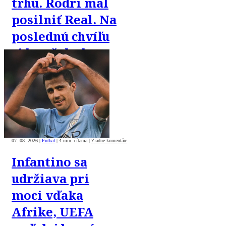
trhu. Rodri mal
posilniť Real. Na
poslednú chvíľu
si ho však chce
„ukradnúť“
Barca
07. 08. 2026
|
Futbal
|
4 min. čítania
|
Žiadne komentáre
Infantino sa
udržiava pri
moci vďaka
Afrike, UEFA