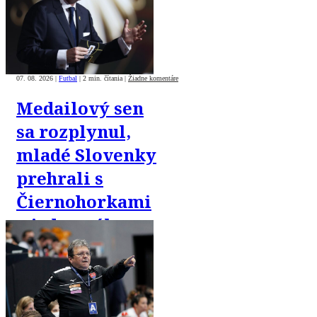
League“
07. 08. 2026
|
Futbal
|
2 min. čítania
|
Žiadne komentáre
Medailový sen
sa rozplynul,
mladé Slovenky
prehrali s
Čiernohorkami
o jeden gól