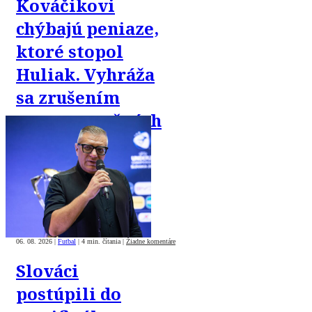
Kováčikovi
chýbajú peniaze,
ktoré stopol
Huliak. Vyhráža
sa zrušením
reprezentačných
zápasov
06. 08. 2026
|
Futbal
|
4 min. čítania
|
Žiadne komentáre
Slováci
postúpili do