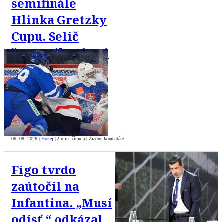
semifinále
Hlinka Gretzky
Cupu. Selič
štvorgólový pri
výhre nad
Švajčiarmi
06. 08. 2026
|
Hokej
|
2 min. čítania
|
Žiadne komentáre
Figo tvrdo
zaútočil na
Infantina. „Musí
odísť,“ odkázal