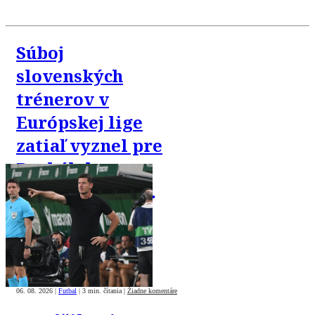
Súboj
slovenských
trénerov v
Európskej lige
zatiaľ vyznel pre
Borbélyho.
Gašparík verí v
obrat
06. 08. 2026
|
Futbal
|
3 min. čítania
|
Žiadne komentáre