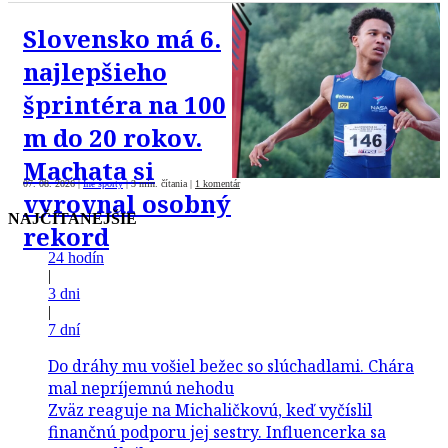
Slovensko má 6.
najlepšieho
šprintéra na 100
m do 20 rokov.
Machata si
07. 08. 2026
|
Iné športy
|
3 min. čítania
|
1 komentár
vyrovnal osobný
NAJČÍTANEJŠIE
rekord
24 hodín
|
3 dni
|
7 dní