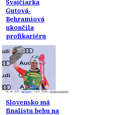
Švajčiarka
Gutová-
Behramiová
ukončila
profikariéru
06. 08. 2026
|
Iné športy
|
2 min. čítania
|
Žiadne komentáre
Slovensko má
finalistu behu na