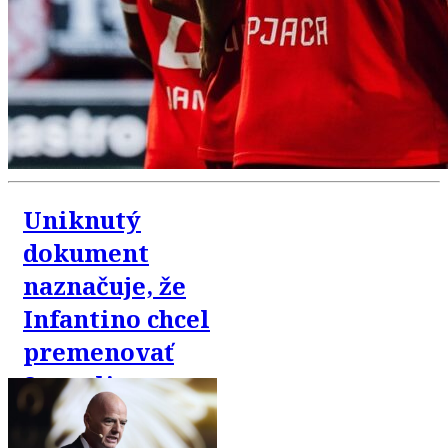
Uniknutý
dokument
naznačuje, že
Infantino chcel
premenovať
Superligu na
„FIFA Super