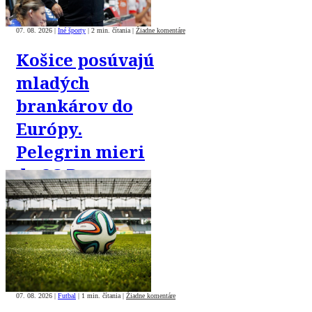
07. 08. 2026
|
Iné športy
|
2 min. čítania
|
Žiadne komentáre
Košice posúvajú
mladých
brankárov do
Európy.
Pelegrin mieri
do SC Braga
07. 08. 2026
|
Futbal
|
1 min. čítania
|
Žiadne komentáre