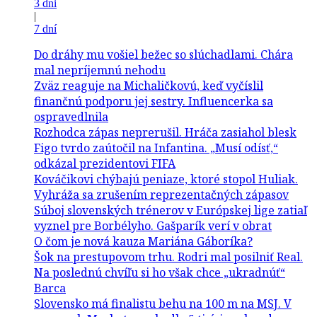
3 dni
|
7 dní