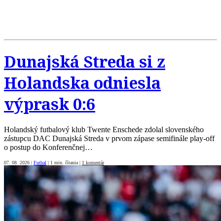
Dunajská Streda si z
Holandska odniesla
výprask 0:6
Holandský futbalový klub Twente Enschede zdolal slovenského
zástupcu DAC Dunajská Streda v prvom zápase semifinále play-off
o postup do Konferenčnej…
07. 08. 2026
|
Futbal
|
1 min. čítania
|
1 komentár