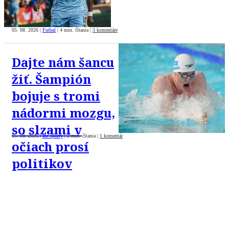
05. 08. 2026
|
Futbal
|
4 min. čítania
|
3 komentáre
Dajte nám šancu
žiť. Šampión
bojuje s tromi
nádormi mozgu,
so slzami v
05. 08. 2026
|
Iné športy
|
2 min. čítania
|
1 komentár
očiach prosí
politikov