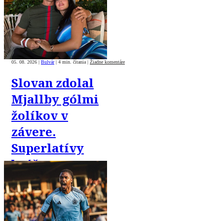
05. 08. 2026
|
Bulvár
|
4 min. čítania
|
Žiadne komentáre
Slovan zdolal
Mjallby gólmi
žolíkov v
závere.
Superlatívy
hráčov na
adresu Tourého