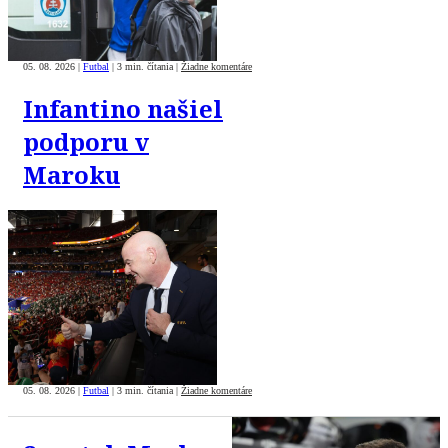
05. 08. 2026
|
Futbal
|
3 min. čítania
|
Žiadne komentáre
Infantino našiel
podporu v
Maroku
05. 08. 2026
|
Futbal
|
3 min. čítania
|
Žiadne komentáre