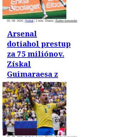
05. 08. 2026
|
Futbal
|
2 min. čítania
|
Žiadne komentáre
Arsenal
dotiahol prestup
za 75 miliónov.
Získal
Guimaraesa z
Newcastlu