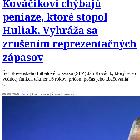
Kováčikovi chýbajú
peniaze, ktoré stopol
Huliak. Vyhráža sa
zrušením reprezentačných
zápasov
Šéf Slovenského futbalového zväzu (SFZ) Ján Kováčik, ktorý je vo
vedúcej funkcii takmer 16 rokov, pričom počas jeho „bačovania“
sa…
06. 08. 2026
|
Futbal
|
4 min. čítania
|
Žiadne komentáre