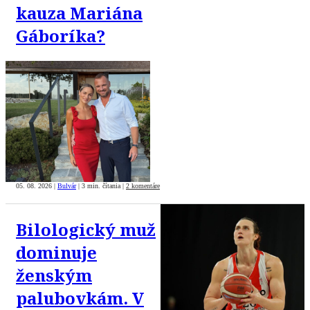
kauza Mariána
Gáboríka?
05. 08. 2026
|
Bulvár
|
3 min. čítania
|
2 komentáre
Bilologický muž
dominuje
ženským
palubovkám. V