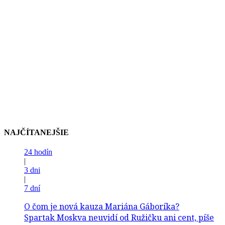
NAJČÍTANEJŠIE
24 hodín
|
3 dni
|
7 dní