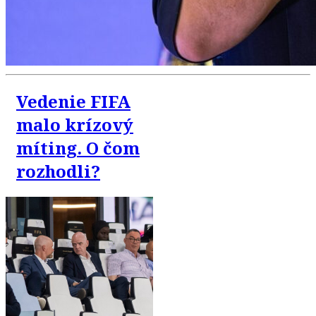
Vedenie FIFA
malo krízový
míting. O čom
rozhodli?