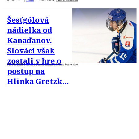
05. 08. 2026
|
Futbal
|
2 min. čítania
|
Žiadne komentáre
Šesťgólová
nádielka od
Kanaďanov.
Slováci však
zostali v hre o
05. 08. 2026
|
Hokej
|
2 min. čítania
|
Žiadne komentáre
postup na
Hlinka Gretzky
Cupe