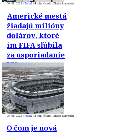
06. 08. 2026
|
Futbal
|
4 min. čítania
|
Žiadne komentáre
Americké mestá
žiadajú milióny
dolárov, ktoré
im FIFA sľúbila
za usporiadanie
MS
06. 08. 2026
|
Futbal
|
2 min. čítania
|
Žiadne komentáre
O čom je nová