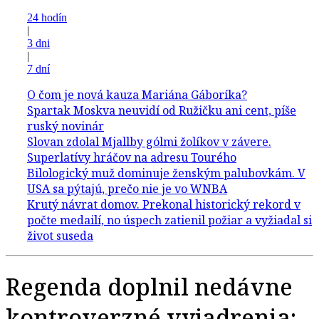
24 hodín
|
3 dni
|
7 dní
Regenda doplnil nedávne
kontroverzné vyjadrenia: