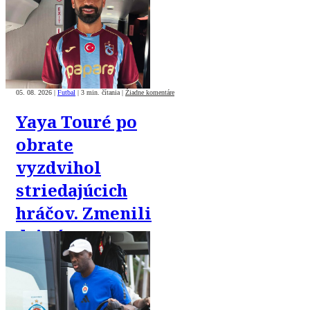
05. 08. 2026
|
Futbal
|
3 min. čítania
|
Žiadne komentáre
Yaya Touré po
obrate
vyzdvihol
striedajúcich
hráčov. Zmenili
dej zápasu