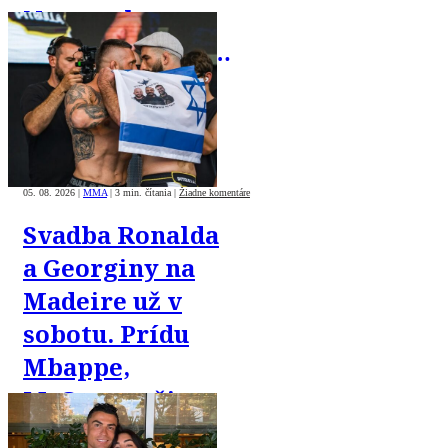
Nemec chce
teraz štartovať s
palestínskou
05. 08. 2026
|
MMA
|
3 min. čítania
|
Žiadne komentáre
Svadba Ronalda
a Georginy na
Madeire už v
sobotu. Prídu
Mbappe,
McGregor či
Rihanna