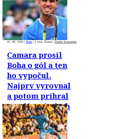
05. 08. 2026
|
Tenis
|
2 min. čítania
|
Žiadne komentáre
Camara prosil
Boha o gól a ten
ho vypočul.
Najprv vyrovnal
a potom prihral
na víťazný zásah