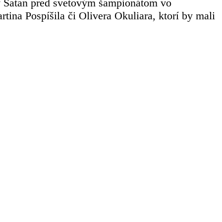
v Šatan pred svetovým šampionátom vo
na Pospíšila či Olivera Okuliara, ktorí by mali