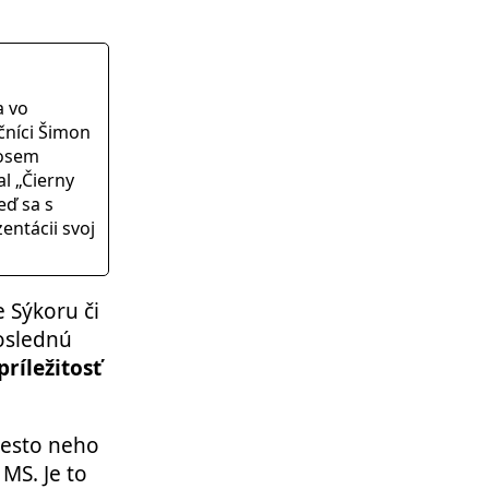
a vo
čníci Šimon
 osem
al „Čierny
eď sa s
zentácii svoj
e Sýkoru či
poslednú
príležitosť
iesto neho
MS. Je to