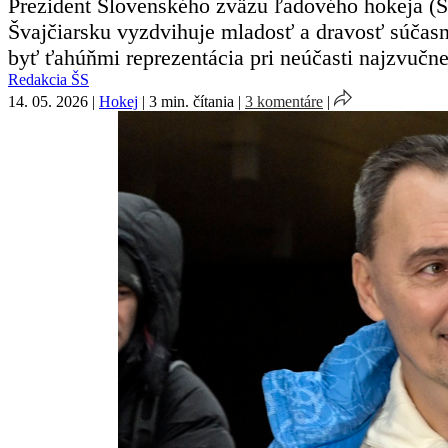
Prezident Slovenského zväzu ľadového hokeja (
Švajčiarsku vyzdvihuje mladosť a dravosť súčasn
byť ťahúňmi reprezentácia pri neúčasti najzvučn
Redakcia ŠS
14. 05. 2026
|
Hokej
|
3 min. čítania
|
3 komentáre
|