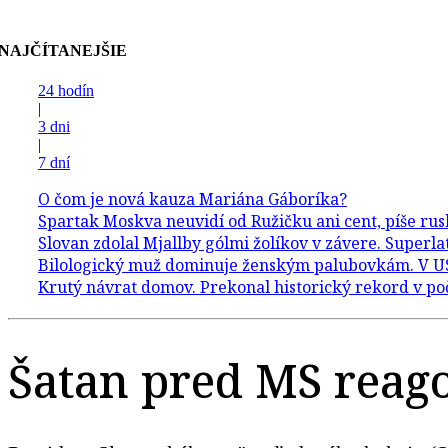
NAJČÍTANEJŠIE
24 hodín
|
3 dni
|
7 dní
Šatan pred MS reago