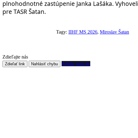
plnohodnotné zastúpenie Janka Lašáka. Vyhoveli
pre TASR Šatan.
Tagy:
IIHF MS 2026
,
Miroslav Šatan
Zdieľajte nás
Pošlite nám tip
Zdieľať link
Nahlásiť chybu