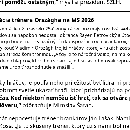
orí pomôžu ostatným,“
myslí si prezident SZĽH.
cia trénera Országha na MS 2026
zentácie už uzavrelo 25-členný káder pre majstrovstvá svet
lovu sa napokon nedostali obranca Rayen Petrovický a úto
rgu bude mať realizačný tím k dispozícii troch brankárov,
 kouč Vladimír Országh trojici hráčov, ktorej v rukách zost
po stredajšom tréningu. „Vždy je to náročná voľba, najmä k
e o chlapcov, ktorí boli s nami aj dlhší čas, obetovali repre
i sme urobiť rozhodnutie a snažili…
ky hráčov, je podľa neho príležitosť byť lídrami pr
dobrom svetle ukázať hráči, ktorí prichádzajú na 
 čas. Keď niektorí nemôžu ísť hrať, tak sa otvára 
 dôveru,“
zdôrazňuje Miroslav Šatan.
nát nepocestuje tréner brankárov Ján Lašák. Nam
sa. „Je to skúsený tréner, ktorý už s nami bol na 