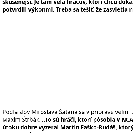
skúsenejší. Je tam veľa hráčov, ktorí chcú dokáz
potvrdili výkonmi. Treba sa tešiť, že zasvietia
Podľa slov Miroslava Šatana sa v príprave veľmi 
Maxim Štrbák.
„To sú hráči, ktorí pôsobia v NCA
útoku dobre vyzeral Martin Faško-Rudáš, ktorý 