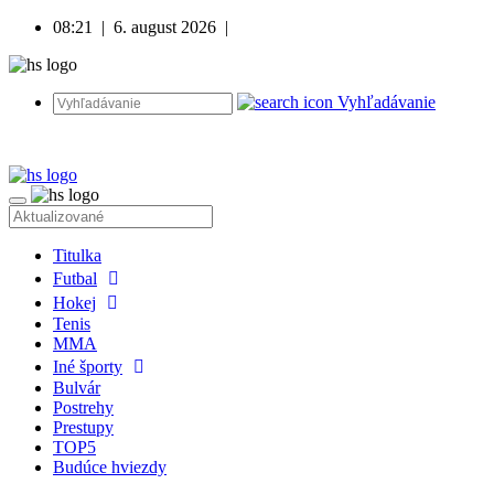
08:21
|
6. august 2026
|
Vyhľadávanie
Titulka
Futbal
Hokej
Tenis
MMA
Iné športy
Bulvár
Postrehy
Prestupy
TOP5
Budúce hviezdy