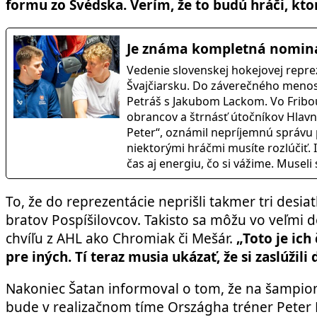
formu zo Švédska. Verím, že to budú hráči, kt
Je známa kompletná nominá
Vedenie slovenskej hokejovej repre
Švajčiarsku. Do záverečného menos
Petráš s Jakubom Lackom. Vo Fribou
obrancov a štrnásť útočníkov Hlavný
Peter“, oznámil nepríjemnú správu 
niektorými hráčmi musíte rozlúčiť. Id
čas aj energiu, čo si vážime. Musel
To, že do reprezentácie neprišli takmer tri desiat
bratov Pospíšilovcov. Takisto sa môžu vo veľmi 
chvíľu z AHL ako Chromiak či Mešár.
„Toto je ich
pre iných. Tí teraz musia ukázať, že si zaslúžili
Nakoniec Šatan informoval o tom, že na šampio
bude v realizačnom tíme Országha tréner Peter Ko