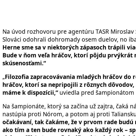
Na úvod rozhovoru pre agentúru TASR Miroslav Š
Slováci odohrali dohromady osem duelov, no iba t
Herne sme sa v niektorých zápasoch trápili vi
Bude v ňom veľa hráčov, ktorí pôjdu prvýkrát 
skúsenosťami.“
„
Filozofia zapracovávania mladých hráčov do 
hráčov, ktorí sa nepripojili z rôznych dôvodo
máme k dispozícii,“
uviedla pred šampionátom h
Na šampionáte, ktorý sa začína už zajtra, čaká n
nastúpia proti Nórom, a potom aj proti Taliansk
očakávaní, tak čakáme, že v prvom rade budú 
ako tím a ten bude rovnaký ako každý rok – spr