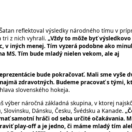
atan reflektoval výsledky národného tímu v príp
ri z nich vyhrali.
„Vždy to môže byť výsledkovo 
ac, v iných menej. Tím vyzerá podobne ako minul
na MS. Tím bude mladý nielen vekom, ale aj
reprezentácie bude pokračovať. Mali sme vyše d
v, najmä zdravotných. Budeme pracovať s tými, k
lava slovenského hokeja.
áš výber náročná základná skupina, v ktorej najsk
u, Slovinsku, Dánsku, Česku, Švédsku a Kanade.
„Č
mať samotní hráči od seba určité očakávania. M
aviť play-off a je jedno, či máme mladý tím al