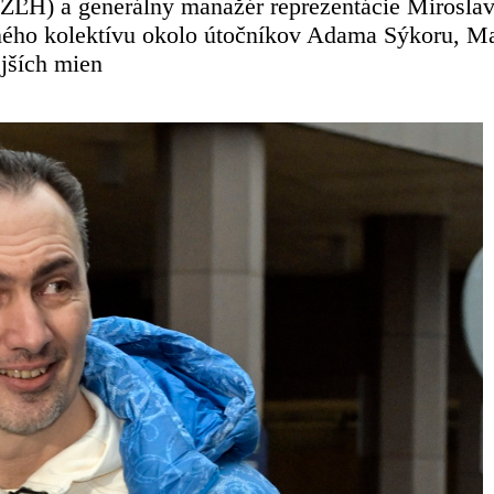
SZĽH) a generálny manažér reprezentácie Mirosla
ého kolektívu okolo útočníkov Adama Sýkoru, Marti
ejších mien