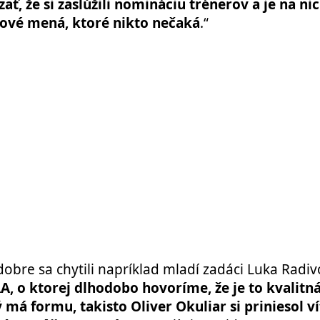
ať, že si zaslúžili nomináciu trénerov a je na nic
 nové mená, ktoré nikto nečaká
.“
dobre sa chytili napríklad mladí zadáci Luka Radiv
A, o ktorej dlhodobo hovoríme, že je to kvalitná 
má formu, takisto Oliver Okuliar si priniesol v