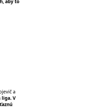
h, aby to
ojevič a
liga. V
íťaznú