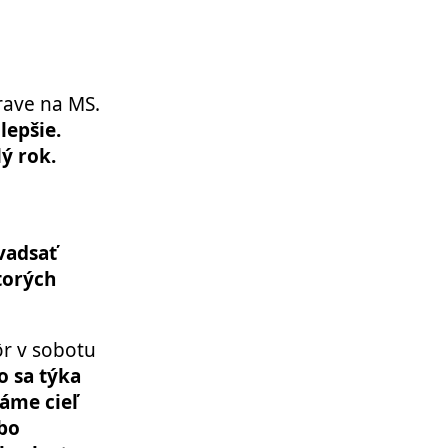
rave na MS.
lepšie.
ý rok.
vadsať
torých
ôr v sobotu
o sa týka
áme cieľ
ebo