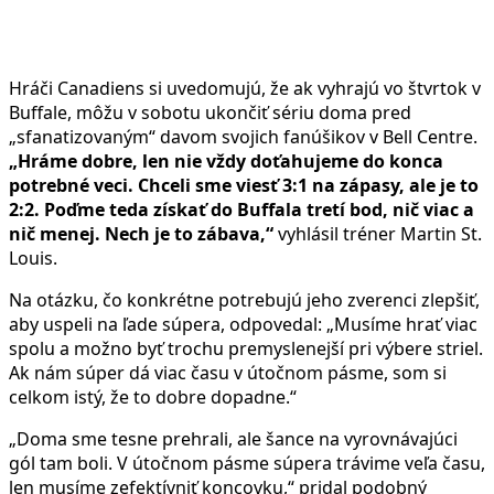
Hráči Canadiens si uvedomujú, že ak vyhrajú vo štvrtok v
Buffale, môžu v sobotu ukončiť sériu doma pred
„sfanatizovaným“ davom svojich fanúšikov v Bell Centre.
„Hráme dobre, len nie vždy doťahujeme do konca
potrebné veci. Chceli sme viesť 3:1 na zápasy, ale je to
2:2. Poďme teda získať do Buffala tretí bod, nič viac a
nič menej. Nech je to zábava,“
vyhlásil tréner Martin St.
Louis.
Na otázku, čo konkrétne potrebujú jeho zverenci zlepšiť,
aby uspeli na ľade súpera, odpovedal: „Musíme hrať viac
spolu a možno byť trochu premyslenejší pri výbere striel.
Ak nám súper dá viac času v útočnom pásme, som si
celkom istý, že to dobre dopadne.“
„Doma sme tesne prehrali, ale šance na vyrovnávajúci
gól tam boli. V útočnom pásme súpera trávime veľa času,
len musíme zefektívniť koncovku,“ pridal podobný