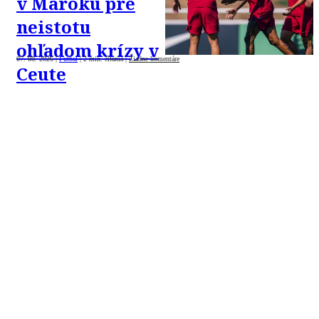
v Maroku pre
neistotu
ohľadom krízy v
07. 08. 2026
|
Futbal
|
2 min. čítania
|
Žiadne komentáre
Ceute