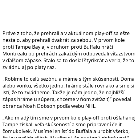
Práve z toho, že prehrali a v aktuálnom play-off sa ešte
nestalo, aby prehrali dvakrát za sebou. V prvom kole
proti Tampe Bay aj v druhom proti Buffalu hráči
Montrealu po prehrách zakaždým odpovedali víťazstvom
v ďalšom zápase. Stalo sa to dosiaľ štyrikrát a veria, že to
zvládnu aj po piaty raz.
„Robíme to celú sezónu a máme s tým skúsenosti. Doma
alebo vonku, všetko jedno, hráme stále rovnako a sme si
istí, že to zvládneme. Takže je nám jedno, že najbližší
zápas hráme u súpera, chceme v ňom zvíťaziť,“ povedal
obranca Noah Dobson podľa webu NHL.
„Ako mladý tím sme v prvom kole play-off proti ošľahanej
Tampe získali veľa skúseností a sme pripravení čeliť
čomukoľvek. Musíme len ísť do Buffala a urobiť všetko,