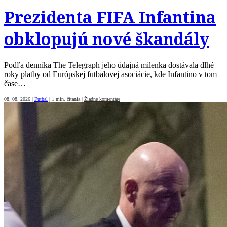
Prezidenta FIFA Infantina
obklopujú nové škandály
Podľa denníka The Telegraph jeho údajná milenka dostávala dlhé
roky platby od Európskej futbalovej asociácie, kde Infantino v tom
čase…
08. 08. 2026
|
Futbal
|
1 min. čítania
|
Žiadne komentáre