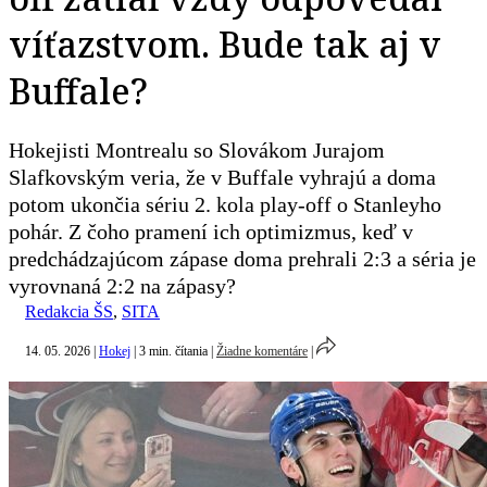
víťazstvom. Bude tak aj v
Buffale?
Hokejisti Montrealu so Slovákom Jurajom
Slafkovským veria, že v Buffale vyhrajú a doma
potom ukončia sériu 2. kola play-off o Stanleyho
pohár. Z čoho pramení ich optimizmus, keď v
predchádzajúcom zápase doma prehrali 2:3 a séria je
vyrovnaná 2:2 na zápasy?
Redakcia ŠS
,
SITA
14. 05. 2026
|
Hokej
|
3 min. čítania
|
Žiadne komentáre
|