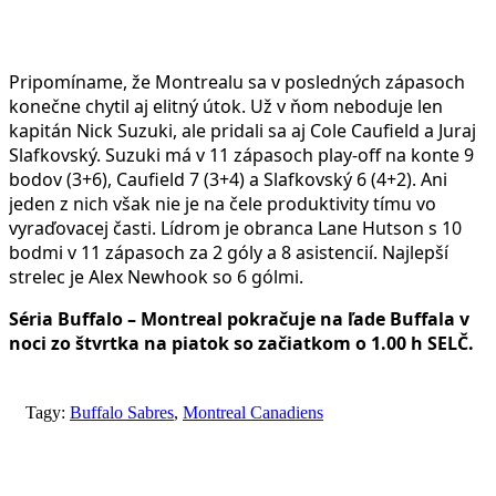
Pripomíname, že Montrealu sa v posledných zápasoch
konečne chytil aj elitný útok. Už v ňom neboduje len
kapitán Nick Suzuki, ale pridali sa aj Cole Caufield a Juraj
Slafkovský. Suzuki má v 11 zápasoch play-off na konte 9
bodov (3+6), Caufield 7 (3+4) a Slafkovský 6 (4+2). Ani
jeden z nich však nie je na čele produktivity tímu vo
vyraďovacej časti. Lídrom je obranca Lane Hutson s 10
bodmi v 11 zápasoch za 2 góly a 8 asistencií. Najlepší
strelec je Alex Newhook so 6 gólmi.
Séria Buffalo – Montreal pokračuje na ľade Buffala v
noci zo štvrtka na piatok so začiatkom o 1.00 h SELČ.
Tagy:
Buffalo Sabres
,
Montreal Canadiens