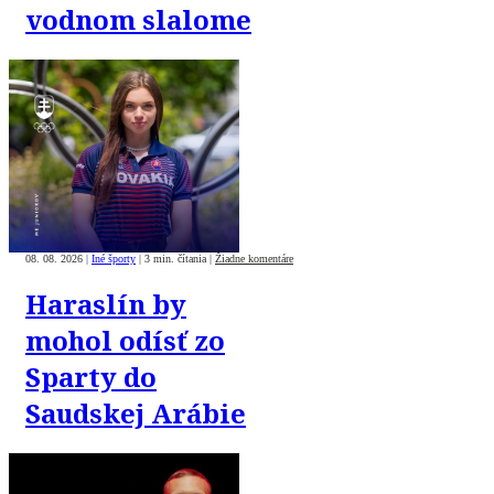
vodnom slalome
08. 08. 2026
|
Iné športy
|
3 min. čítania
|
Žiadne komentáre
Haraslín by
mohol odísť zo
Sparty do
Saudskej Arábie