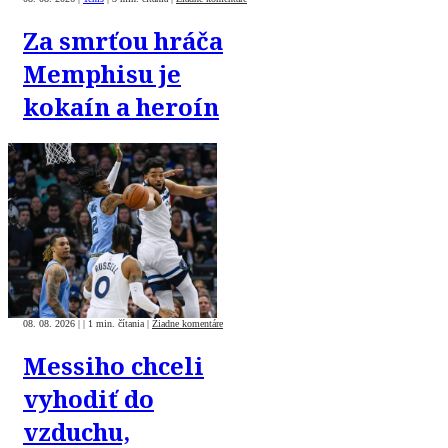
Za smrťou hráča
Memphisu je
kokaín a heroín
08. 08. 2026
|
|
1 min. čítania
|
Žiadne komentáre
Messiho chceli
vyhodiť do
vzduchu,