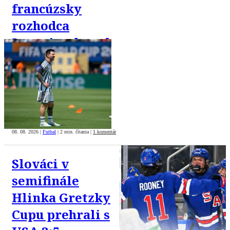
francúzsky
rozhodca
Letexier dostal
6000
nenávistných
správ
08. 08. 2026
|
Futbal
|
2 min. čítania
|
1 komentár
Slováci v
semifinále
Hlinka Gretzky
Cupu prehrali s