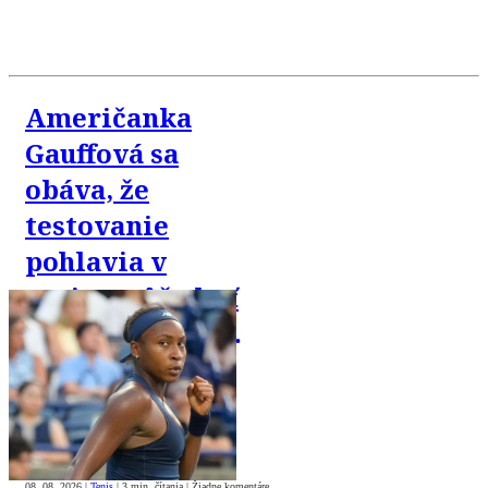
Američanka
Gauffová sa
obáva, že
testovanie
pohlavia v
tenise môže byť
zneužité proti
trans komunite
08. 08. 2026
|
Tenis
|
3 min. čítania
|
Žiadne komentáre