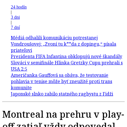
24 hodín
|
3 dni
|
7 dní
Montreal na prehru v play-
off zatiaľ vždy odpovedal