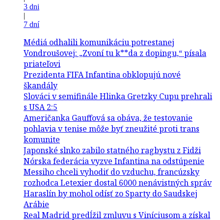
3 dni
|
7 dní