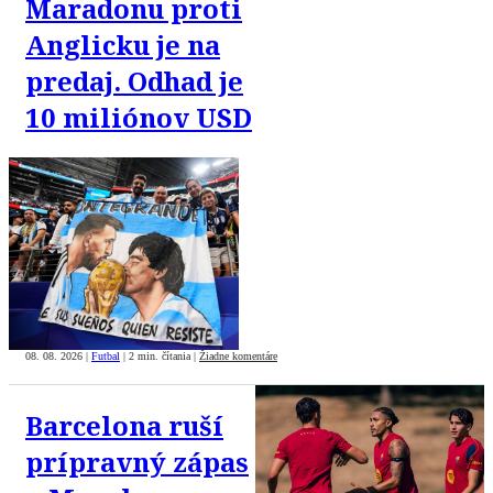
Maradonu proti
Anglicku je na
predaj. Odhad je
10 miliónov USD
08. 08. 2026
|
Futbal
|
2 min. čítania
|
Žiadne komentáre
Barcelona ruší
prípravný zápas