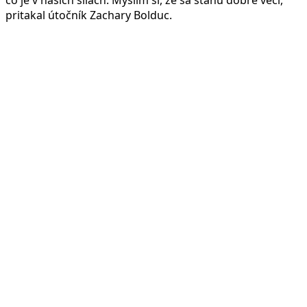
čo je v našich silách. Myslím si, že sa stanú dobré veci,“
pritakal útočník Zachary Bolduc.