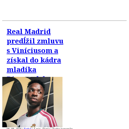
Real Madrid
predĺžil zmluvu
s Viníciusom a
získal do kádra
mladíka
Diomandeho
08. 08. 2026
|
Futbal
|
3 min. čítania
|
Žiadne komentáre