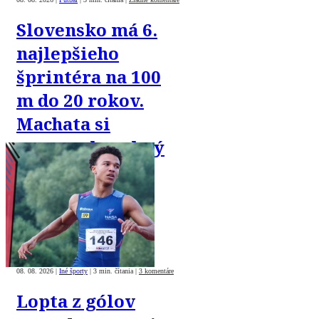
Slovensko má 6.
najlepšieho
šprintéra na 100
m do 20 rokov.
Machata si
vyrovnal osobný
rekord
08. 08. 2026
|
Iné športy
|
3 min. čítania
|
3 komentáre
Lopta z gólov