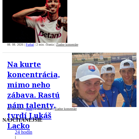
08. 08. 2026
|
Futbal
|
2 min. čítania
|
Žiadne komentáre
Na kurte
koncentrácia,
mimo neho
zábava. Rastú
nám talenty,
08. 08. 2026
|
Tenis
|
2 min. čítania
|
Žiadne komentáre
tvrdí Lukáš
NAJČÍTANEJŠIE
Lacko
24 hodín
|