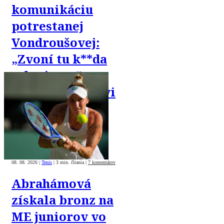
komunikáciu
potrestanej
Vondroušovej:
„Zvoní tu k**da
z dopingu,“
písala priateľovi
08. 08. 2026
|
Tenis
|
3 min. čítania
|
7 komentárov
Abrahámová
získala bronz na
ME juniorov vo