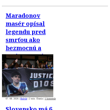
Maradonov
masér opísal
legendu pred
smrťou ako
bezmocnú a
rezignovanú
osobu
07. 08. 2026
|
Bulvár
|
2 min. čítania
|
1 komentár
Slovensko má 6.