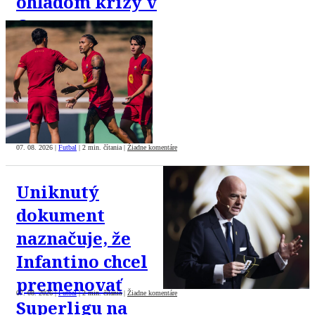
ohľadom krízy v
Ceute
07. 08. 2026
|
Futbal
|
2 min. čítania
|
Žiadne komentáre
Uniknutý
dokument
naznačuje, že
Infantino chcel
premenovať
07. 08. 2026
|
Futbal
|
2 min. čítania
|
Žiadne komentáre
Superligu na