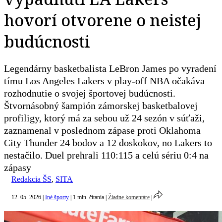
hovorí otvorene o neistej
budúcnosti
Legendárny basketbalista LeBron James po vyradení
tímu Los Angeles Lakers v play-off NBA očakáva
rozhodnutie o svojej športovej budúcnosti.
Štvornásobný šampión zámorskej basketbalovej
profiligy, ktorý má za sebou už 24 sezón v súťaži,
zaznamenal v poslednom zápase proti Oklahoma
City Thunder 24 bodov a 12 doskokov, no Lakers to
nestačilo. Duel prehrali 110:115 a celú sériu 0:4 na
zápasy
Redakcia ŠS
,
SITA
12. 05. 2026
|
Iné športy
|
1 min. čítania
|
Žiadne komentáre
|