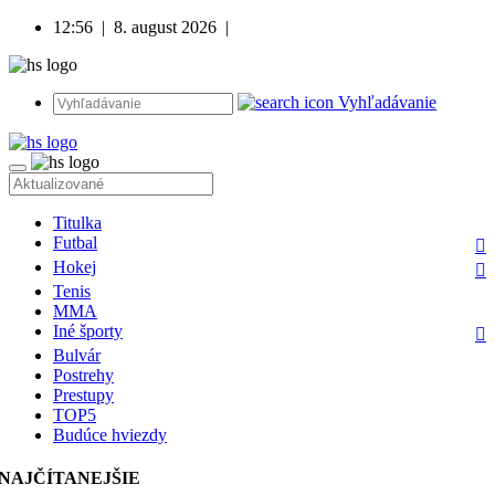
12:56
|
8. august 2026
|
Vyhľadávanie
Titulka
Futbal
Hokej
Tenis
MMA
Iné športy
Bulvár
Postrehy
Prestupy
TOP5
Budúce hviezdy
NAJČÍTANEJŠIE