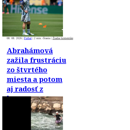
nenávistných
správ
08. 08. 2026
|
Futbal
|
2 min. čítania
|
Žiadne komentáre
Abrahámová
zažila frustráciu
zo štvrtého
miesta a potom
aj radosť z
bronzu