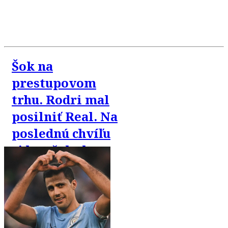
Šok na
prestupovom
trhu. Rodri mal
posilniť Real. Na
poslednú chvíľu
si ho však chce
„ukradnúť“
Barca