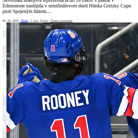
Slovenská hokejová reprezentácia do 18 rokov v piatok v
Edmontone nastúpila v semifinálovom dueli Hlinka Gretzky Cupu
proti Spojeným štátom.…
08. 08. 2026
|
Hokej
|
2 min. čítania
|
Žiadne komentáre