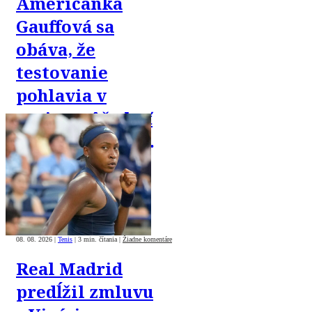
Američanka
Gauffová sa
obáva, že
testovanie
pohlavia v
tenise môže byť
zneužité proti
trans komunite
08. 08. 2026
|
Tenis
|
3 min. čítania
|
Žiadne komentáre
Real Madrid
predĺžil zmluvu