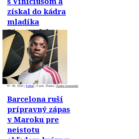
s Viníciusom a
získal do kádra
mladíka
Diomandeho
07. 08. 2026
|
Futbal
|
3 min. čítania
|
Žiadne komentáre
Barcelona ruší
prípravný zápas
v Maroku pre
neistotu