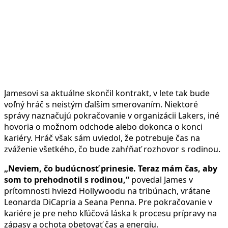
Jamesovi sa aktuálne skončil kontrakt, v lete tak bude
voľný hráč s neistým ďalším smerovaním. Niektoré
správy naznačujú pokračovanie v organizácii Lakers, iné
hovoria o možnom odchode alebo dokonca o konci
kariéry. Hráč však sám uviedol, že potrebuje čas na
zváženie všetkého, čo bude zahŕňať rozhovor s rodinou.
„Neviem, čo budúcnosť prinesie. Teraz mám čas, aby
som to prehodnotil s rodinou,“
povedal James v
prítomnosti hviezd Hollywoodu na tribúnach, vrátane
Leonarda DiCapria a Seana Penna. Pre pokračovanie v
kariére je pre neho kľúčová láska k procesu prípravy na
zápasy a ochota obetovať čas a energiu.