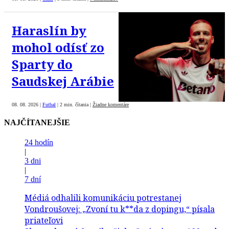
Haraslín by
mohol odísť zo
Sparty do
Saudskej Arábie
08. 08. 2026
|
Futbal
|
2 min. čítania
|
Žiadne komentáre
NAJČÍTANEJŠIE
24 hodín
|
3 dni
|
7 dní