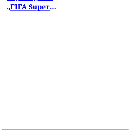
„FIFA Super
League“