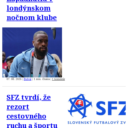
londýnskom
nočnom klube
07. 08. 2026
|
Bulvár
|
1 min. čítania
|
1 komentár
SFZ tvrdí, že
rezort
cestovného
ruchu a športu