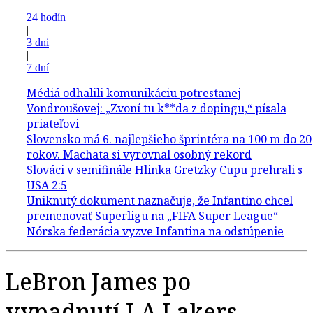
24 hodín
|
3 dni
|
7 dní
LeBron James po
vypadnutí LA Lakers