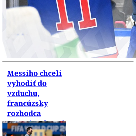
Messiho chceli
vyhodiť do
vzduchu,
francúzsky
rozhodca
Letexier dostal
6000