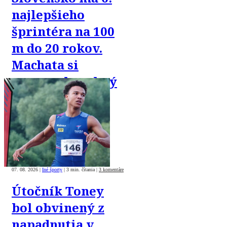
najlepšieho
šprintéra na 100
m do 20 rokov.
Machata si
vyrovnal osobný
rekord
07. 08. 2026
|
Iné športy
|
3 min. čítania
|
3 komentáre
Útočník Toney
bol obvinený z
napadnutia v