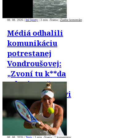
08. 08. 2026
|
Iné športy
|
3 min. čítania
|
Žiadne komentáre
Médiá odhalili
komunikáciu
potrestanej
Vondroušovej:
„Zvoní tu k**da
z dopingu,“
písala priateľovi
08. 08. 2026
|
Tenis
|
3 min. čítania
|
7 komentárov