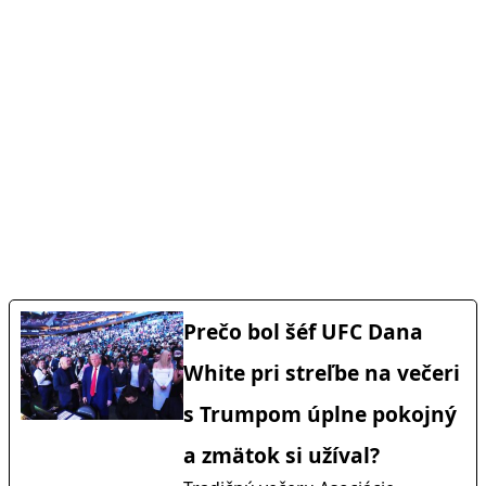
Prečo bol šéf UFC Dana
White pri streľbe na večeri
s Trumpom úplne pokojný
a zmätok si užíval?