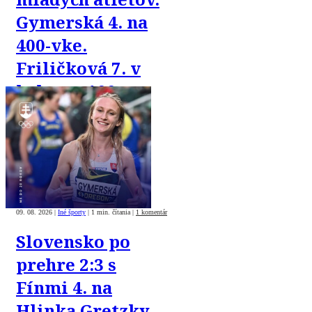
Gymerská 4. na
400-vke.
Friličková 7. v
behu na 100 m
cez prekážky.
Švaňová 9. v
skoku do diaľky
09. 08. 2026
|
Iné športy
|
1 min. čítania
|
1 komentár
Slovensko po
prehre 2:3 s
Fínmi 4. na
Hlinka Gretzky