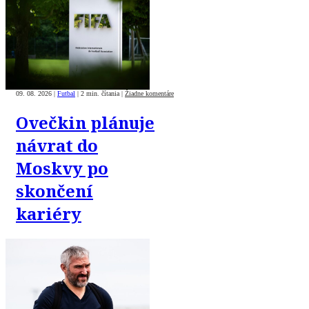
09. 08. 2026
|
Futbal
|
2 min. čítania
|
Žiadne komentáre
Ovečkin plánuje
návrat do
Moskvy po
skončení
kariéry