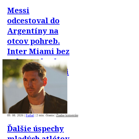
Messi
odcestoval do
Argentíny na
otcov pohreb.
Inter Miami bez
neho prehral v
Ligovom pohári
09. 08. 2026
|
Futbal
|
2 min. čítania
|
Žiadne komentáre
Ďalšie úspechy
mladých atlétov.