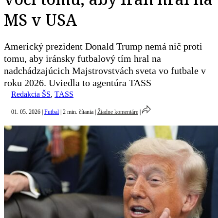
MS v USA
Americký prezident Donald Trump nemá nič proti
tomu, aby iránsky futbalový tím hral na
nadchádzajúcich Majstrovstvách sveta vo futbale v
roku 2026. Uviedla to agentúra TASS
Redakcia ŠS
,
TASS
01. 05. 2026
|
Futbal
|
2 min. čítania
|
Žiadne komentáre
|