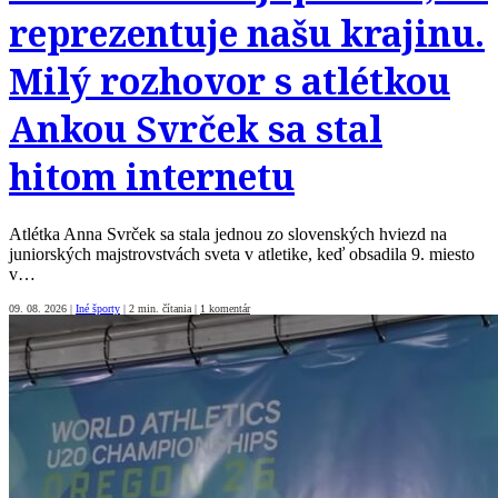
reprezentuje našu krajinu.
Milý rozhovor s atlétkou
Ankou Svrček sa stal
hitom internetu
Atlétka Anna Svrček sa stala jednou zo slovenských hviezd na
juniorských majstrovstvách sveta v atletike, keď obsadila 9. miesto
v…
09. 08. 2026
|
Iné športy
|
2 min. čítania
|
1 komentár