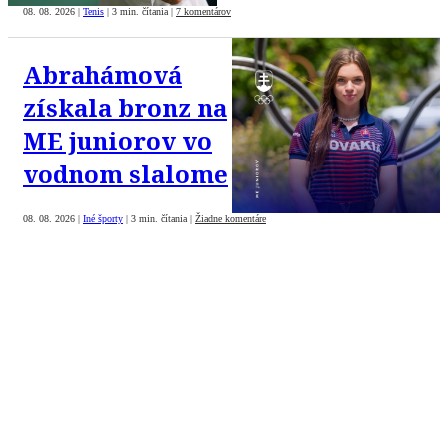
08. 08. 2026
|
Tenis
|
3 min. čítania
|
7 komentárov
Abrahámová
získala bronz na
ME juniorov vo
vodnom slalome
08. 08. 2026
|
Iné športy
|
3 min. čítania
|
Žiadne komentáre