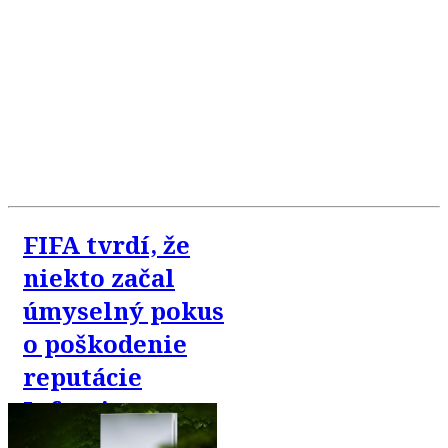
FIFA tvrdí, že
niekto začal
úmyselný pokus
o poškodenie
reputácie
Infantina