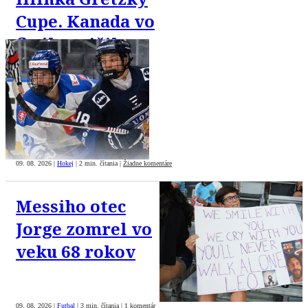
Cupe. Kanada vo
finále zničila
USA 8:1
09. 08. 2026
|
Hokej
|
2 min. čítania
|
Žiadne komentáre
Messiho otec
Jorge zomrel vo
veku 68 rokov
09. 08. 2026
|
Futbal
|
3 min. čítania
|
1 komentár