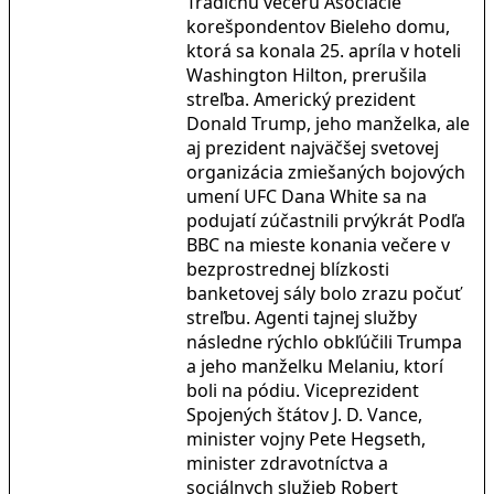
Tradičnú večeru Asociácie
korešpondentov Bieleho domu,
ktorá sa konala 25. apríla v hoteli
Washington Hilton, prerušila
streľba. Americký prezident
Donald Trump, jeho manželka, ale
aj prezident najväčšej svetovej
organizácia zmiešaných bojových
umení UFC Dana White sa na
podujatí zúčastnili prvýkrát Podľa
BBC na mieste konania večere v
bezprostrednej blízkosti
banketovej sály bolo zrazu počuť
streľbu. Agenti tajnej služby
následne rýchlo obkľúčili Trumpa
a jeho manželku Melaniu, ktorí
boli na pódiu. Viceprezident
Spojených štátov J. D. Vance,
minister vojny Pete Hegseth,
minister zdravotníctva a
sociálnych služieb Robert