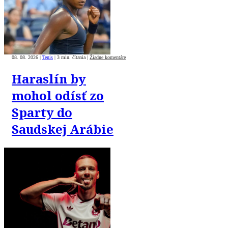
trans komunite
08. 08. 2026
|
Tenis
|
3 min. čítania
|
Žiadne komentáre
Haraslín by
mohol odísť zo
Sparty do
Saudskej Arábie