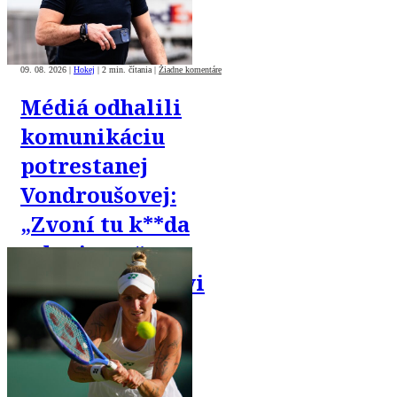
09. 08. 2026
|
Hokej
|
2 min. čítania
|
Žiadne komentáre
Médiá odhalili
komunikáciu
potrestanej
Vondroušovej:
„Zvoní tu k**da
z dopingu,“
písala priateľovi