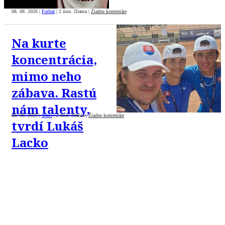
08. 08. 2026
|
Futbal
|
2 min. čítania
|
Žiadne komentáre
Na kurte
koncentrácia,
mimo neho
zábava. Rastú
nám talenty,
08. 08. 2026
|
Tenis
|
2 min. čítania
|
Žiadne komentáre
tvrdí Lukáš
Lacko