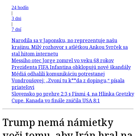
24 hodín
|
3 dni
|
7 dní
Trump nemá námietky
voči tomu, aby Irán hral na