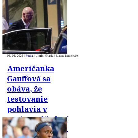
08. 08. 2026
|
Futbal
|
1 min. čítania
|
Žiadne komentáre
Američanka
Gauffová sa
obáva, že
testovanie
pohlavia v
tenise môže byť
zneužité proti