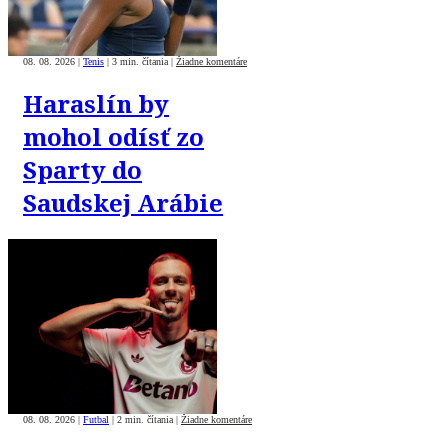
08. 08. 2026
|
Tenis
|
3 min. čítania
|
Žiadne komentáre
Haraslín by
mohol odísť zo
Sparty do
Saudskej Arábie
08. 08. 2026
|
Futbal
|
2 min. čítania
|
Žiadne komentáre