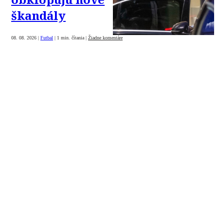
škandály
08. 08. 2026
|
Futbal
|
1 min. čítania
|
Žiadne komentáre