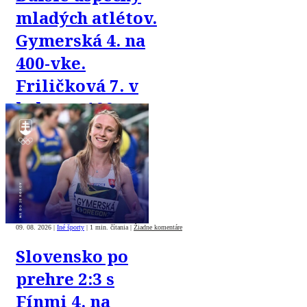
mladých atlétov.
Gymerská 4. na
400-vke.
Friličková 7. v
behu na 100 m
cez prekážky.
Švaňová 9. v
skoku do diaľky
09. 08. 2026
|
Iné športy
|
1 min. čítania
|
Žiadne komentáre
Slovensko po
prehre 2:3 s
Fínmi 4. na