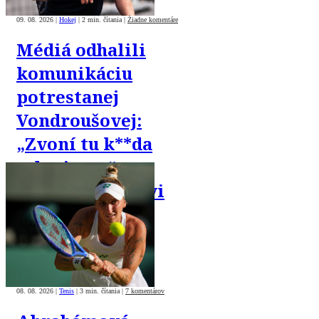
09. 08. 2026
|
Hokej
|
2 min. čítania
|
Žiadne komentáre
Médiá odhalili
komunikáciu
potrestanej
Vondroušovej:
„Zvoní tu k**da
z dopingu,“
písala priateľovi
08. 08. 2026
|
Tenis
|
3 min. čítania
|
7 komentárov