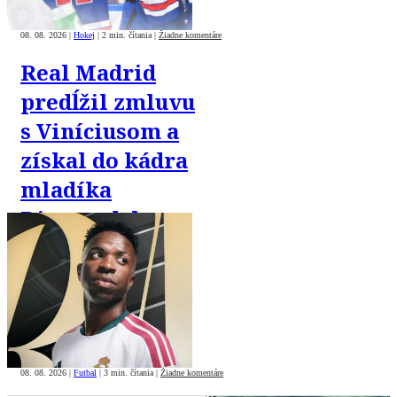
08. 08. 2026
|
Hokej
|
2 min. čítania
|
Žiadne komentáre
Real Madrid
predĺžil zmluvu
s Viníciusom a
získal do kádra
mladíka
Diomandeho
08. 08. 2026
|
Futbal
|
3 min. čítania
|
Žiadne komentáre