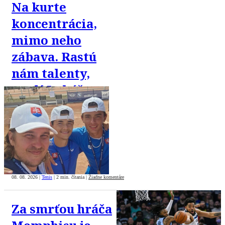
Na kurte
koncentrácia,
mimo neho
zábava. Rastú
nám talenty,
tvrdí Lukáš
Lacko
08. 08. 2026
|
Tenis
|
2 min. čítania
|
Žiadne komentáre
Za smrťou hráča