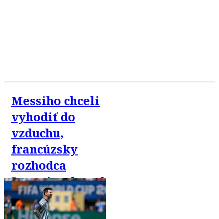
Messiho chceli
vyhodiť do
vzduchu,
francúzsky
rozhodca
Letexier dostal
6000
nenávistných