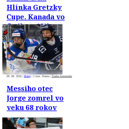
Hlinka Gretzky
Cupe. Kanada vo
finále zničila
USA 8:1
09. 08. 2026
|
Hokej
|
2 min. čítania
|
Žiadne komentáre
Messiho otec
Jorge zomrel vo
veku 68 rokov