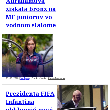
Abrahámová
získala bronz na
ME juniorov vo
vodnom slalome
08. 08. 2026
|
Iné športy
|
3 min. čítania
|
Žiadne komentáre
Prezidenta FIFA
Infantina
obklopujú nové