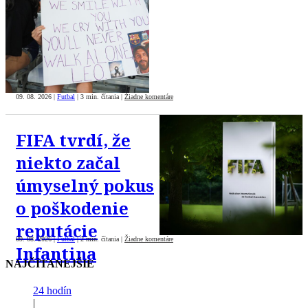
09. 08. 2026
|
Futbal
|
3 min. čítania
|
Žiadne komentáre
FIFA tvrdí, že
niekto začal
úmyselný pokus
o poškodenie
reputácie
09. 08. 2026
|
Futbal
|
2 min. čítania
|
Žiadne komentáre
Infantina
NAJČÍTANEJŠIE
24 hodín
|