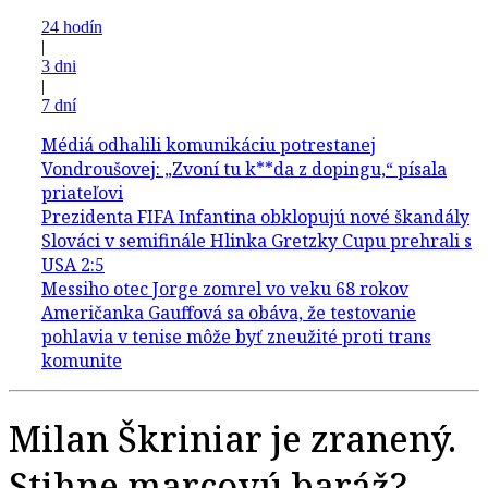
24 hodín
|
3 dni
|
7 dní
Milan Škriniar je zranený.
Stihne marcovú baráž?