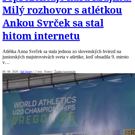
Milý rozhovor s atlétkou
Ankou Svrček sa stal
hitom internetu
Atlétka Anna Svrček sa stala jednou zo slovenských hviezd na
juniorských majstrovstvách sveta v atletike, keď obsadila 9. miesto
v…
09. 08. 2026
|
Iné športy
|
2 min. čítania
|
Žiadne komentáre