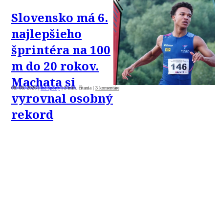
Slovensko má 6.
najlepšieho
šprintéra na 100
m do 20 rokov.
Machata si
08. 08. 2026
|
Iné športy
|
3 min. čítania
|
3 komentáre
vyrovnal osobný
rekord