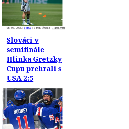
správ
08. 08. 2026
|
Futbal
|
2 min. čítania
|
1 komentár
Slováci v
semifinále
Hlinka Gretzky
Cupu prehrali s
USA 2:5