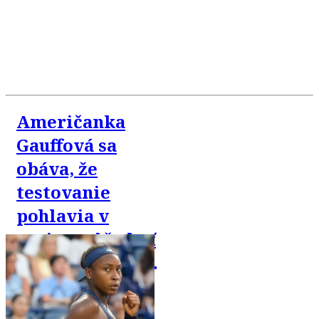
Američanka
Gauffová sa
obáva, že
testovanie
pohlavia v
tenise môže byť
zneužité proti
trans komunite