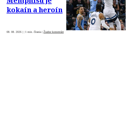
Memphisu je
kokaín a heroín
08. 08. 2026
|
|
1 min. čítania
|
Žiadne komentáre