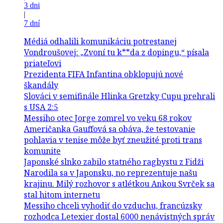
3 dni
|
7 dní